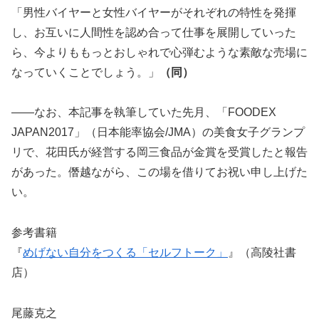
「男性バイヤーと女性バイヤーがそれぞれの特性を発揮
し、お互いに人間性を認め合って仕事を展開していった
ら、今よりももっとおしゃれで心弾むような素敵な売場に
なっていくことでしょう。」
（同）
――なお、本記事を執筆していた先月、「FOODEX
JAPAN2017」（日本能率協会/JMA）の美食女子グランプ
リで、花田氏が経営する岡三食品が金賞を受賞したと報告
があった。僭越ながら、この場を借りてお祝い申し上げた
い。
参考書籍
『
めげない自分をつくる「セルフトーク」
』（高陵社書
店）
尾藤克之