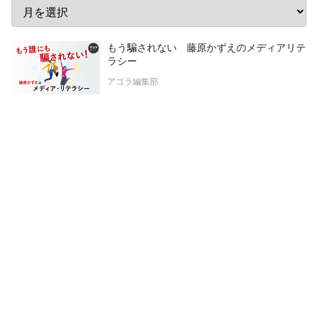
もう騙されない 藤原かずえのメディアリテ
ラシー
アゴラ編集部