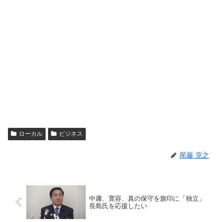
ローカル
ビジネス
尾藤 克之
中庸、寛容、真の保守を旗印に「独立」
長島氏を応援したい