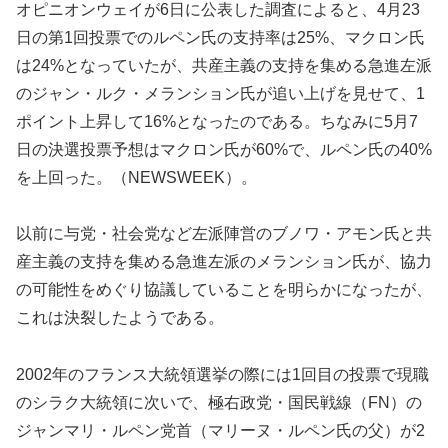
オピニオンウェイが6日に公表した調査によると、4月23
日の第1回投票でのルペン氏の支持率は25%、マクロン氏
は24%となっていたが、共産主義の支持を集める急進左派
のジャン・ルク・メランション氏が追い上げを見せて、1
ポイント上昇して16%となったのである。ちなみに5月7
日の決選投票予想はマクロン氏が60%で、ルペン氏の40%
を上回った。（NEWSWEEK）。
以前に与党・社会党など左派陣営のブノワ・アモン氏と共
産主義の支持を集める急進左派のメランション氏が、協力
の可能性をめぐり協議していることを明らかになったが、
これは決裂したようである。
2002年のフランス大統領選挙の際には1回目の投票で現職
のシラク大統領に次いで、極右政党・国民戦線（FN）の
ジャンマリ・ルペン党首（マリーヌ・ルペン氏の父）が2