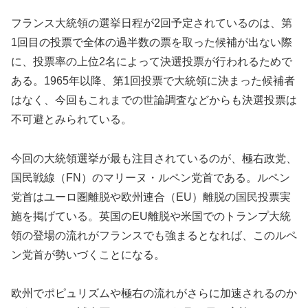
フランス大統領の選挙日程が2回予定されているのは、第
1回目の投票で全体の過半数の票を取った候補が出ない際
に、投票率の上位2名によって決選投票が行われるためで
ある。1965年以降、第1回投票で大統領に決まった候補者
はなく、今回もこれまでの世論調査などからも決選投票は
不可避とみられている。
今回の大統領選挙が最も注目されているのが、極右政党、
国民戦線（FN）のマリーヌ・ルペン党首である。ルペン
党首はユーロ圏離脱や欧州連合（EU）離脱の国民投票実
施を掲げている。英国のEU離脱や米国でのトランプ大統
領の登場の流れがフランスでも強まるとなれば、このルペ
ン党首が勢いづくことになる。
欧州でポピュリズムや極右の流れがさらに加速されるのか