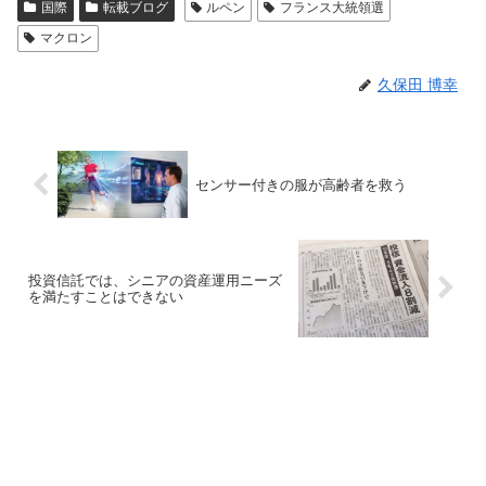
国際
転載ブログ
ルペン
フランス大統領選
マクロン
久保田 博幸
センサー付きの服が高齢者を救う
投資信託では、シニアの資産運用ニーズ
を満たすことはできない