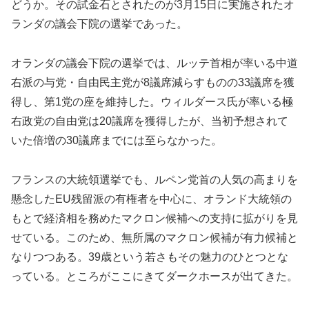
どうか。その試金石とされたのが3月15日に実施されたオ
ランダの議会下院の選挙であった。
オランダの議会下院の選挙では、ルッテ首相が率いる中道
右派の与党・自由民主党が8議席減らすものの33議席を獲
得し、第1党の座を維持した。ウィルダース氏が率いる極
右政党の自由党は20議席を獲得したが、当初予想されて
いた倍増の30議席までには至らなかった。
フランスの大統領選挙でも、ルペン党首の人気の高まりを
懸念したEU残留派の有権者を中心に、オランド大統領の
もとで経済相を務めたマクロン候補への支持に拡がりを見
せている。このため、無所属のマクロン候補が有力候補と
なりつつある。39歳という若さもその魅力のひとつとな
っている。ところがここにきてダークホースが出てきた。