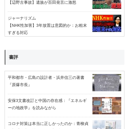
【辺野古事故】遺族が百田発言に激怒
ジャーナリズム
【NHK性加害】3年放置は意図的か：お粗末
すぎる対応
書評
平和都市・広島の設計者・浜井信三の著書
『原爆市長』
安保3文書改訂と中国の存在感：『エネルギ
ーの地政学』を読みながら
コロナ対策は本当に正しかったのか：青柳貞