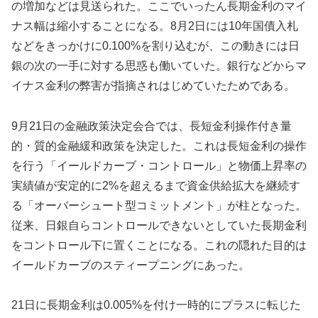
の増加などは見送られた。ここでいったん長期金利のマイ
ナス幅は縮小することになる。8月2日には10年国債入札
などをきっかけに0.100%を割り込むが、この動きには日
銀の次の一手に対する思惑も働いていた。銀行などからマ
イナス金利の弊害が指摘されはじめていたためである。
9月21日の金融政策決定会合では、長短金利操作付き量
的・質的金融緩和政策を決定した。これは長短金利の操作
を行う「イールドカーブ・コントロール」と物価上昇率の
実績値が安定的に2%を超えるまで資金供給拡大を継続す
る「オーバーシュート型コミットメント」が柱となった。
従来、日銀自らコントロールできないとしていた長期金利
をコントロール下に置くことになる。これの隠れた目的は
イールドカーブのスティープニングにあった。
21日に長期金利は0.005%を付け一時的にプラスに転じた