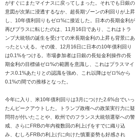
がすぐにまたマイナスに戻ってしまった。それでも日銀の
意図が次第に浸透するなか、超長期ゾーンの利回りが上昇
し、10年債利回りもゼロ%に接近した。日本の長期金利が
再びプラスに転じたのは、11月16日であり、これはトラ
ンプ大統領の誕生を受けての米長期金利の上昇も背景にあ
ったといえる。その後、12月16日に日本の10年債利回り
は0.1%をつける。市場参加者は日銀の長短金利操作の長
期金利の目標値ゼロ%の範囲を意識し、これはプラスマイ
ナス0.1%あたりとの認識を強め、これ以降はゼロ%から
0.1%の間での推移となった。
今年に入り、米10年債利回りは3月につけた2.6%台でいっ
たんピークアウトした。トランプ政権への政策実行力に疑
問符が付いたことや、欧州でのフランス大統領選挙への警
戒、さらにFRBの年内複数回の利上げをすでに織り込
み、むしろFRBの利上げに向けた慎重姿勢も好感され