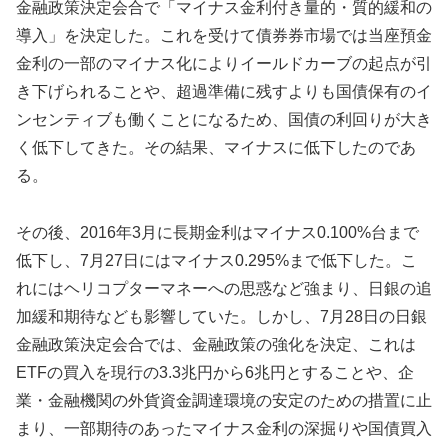
金融政策決定会合で「マイナス金利付き量的・質的緩和の
導入」を決定した。これを受けて債券券市場では当座預金
金利の一部のマイナス化によりイールドカーブの起点が引
き下げられることや、超過準備に残すよりも国債保有のイ
ンセンティブも働くことになるため、国債の利回りが大き
く低下してきた。その結果、マイナスに低下したのであ
る。
その後、2016年3月に長期金利はマイナス0.100%台まで
低下し、7月27日にはマイナス0.295%まで低下した。こ
れにはヘリコプターマネーへの思惑など強まり、日銀の追
加緩和期待なども影響していた。しかし、7月28日の日銀
金融政策決定会合では、金融政策の強化を決定、これは
ETFの買入を現行の3.3兆円から6兆円とすることや、企
業・金融機関の外貨資金調達環境の安定のための措置に止
まり、一部期待のあったマイナス金利の深掘りや国債買入