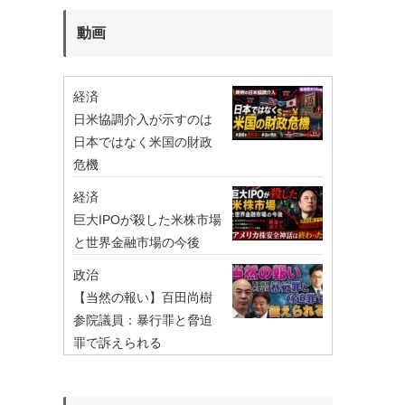
動画
経済
日米協調介入が示すのは
日本ではなく米国の財政
危機
経済
巨大IPOが殺した米株市場
と世界金融市場の今後
政治
【当然の報い】百田尚樹
参院議員：暴行罪と脅迫
罪で訴えられる