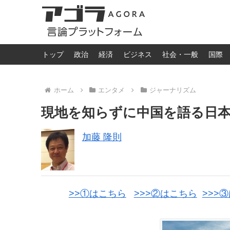
トップ
政治
経済
ビジネス
社会・一般
国際
ホーム
エンタメ
ジャーナリズム
現地を知らずに中国を語る日
加藤 隆則
>>①はこちら
>>>②はこちら
>>>