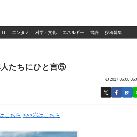
IT
エンタメ
科学・文化
エネルギー
書評
投稿募集
本人たちにひと言⑤
2017.06.08 06:
③はこちら
>>>④はこちら