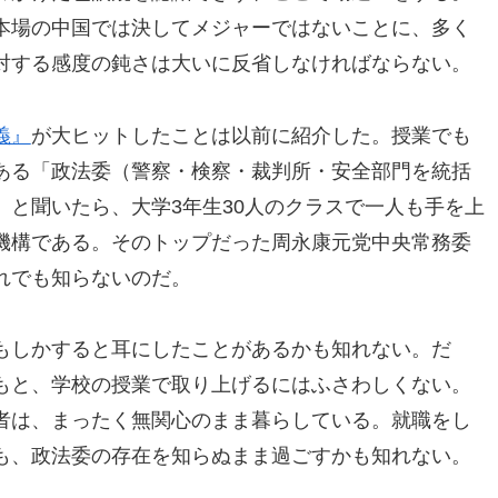
本場の中国では決してメジャーではないことに、多く
対する感度の鈍さは大いに反省しなければならない。
義』
が大ヒットしたことは以前に紹介した。授業でも
ある「政法委（警察・検察・裁判所・安全部門を統括
と聞いたら、大学3年生30人のクラスで一人も手を上
機構である。そのトップだった周永康元党中央常務委
れでも知らないのだ。
もしかすると耳にしたことがあるかも知れない。だ
もと、学校の授業で取り上げるにはふさわしくない。
者は、まったく無関心のまま暮らしている。就職をし
も、政法委の存在を知らぬまま過ごすかも知れない。