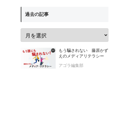
過去の記事
もう騙されない 藤原かず
えのメディアリテラシー
アゴラ編集部