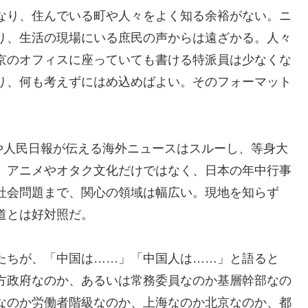
なり、住んでいる町や人々をよく知る余裕がない。ニ
り、生活の現場にいる庶民の声からは遠ざかる。人々
京のオフィスに座っていても書ける特派員は少なくな
り、何も考えずにはめ込めばよい。そのフォーマット
や人民日報が伝える海外ニュースはスルーし、等身大
。アニメやオタク文化だけではなく、日本の年中行事
社会問題まで、関心の領域は幅広い。現地を知らず
道とは好対照だ。
たちが、「中国は……」「中国人は……」と語ると
方政府なのか、あるいは常務委員なのか基層幹部なの
なのか労働者階級なのか、上海なのか北京なのか、都