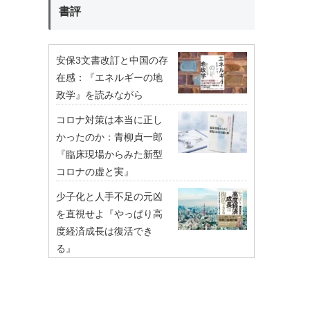
書評
安保3文書改訂と中国の存
在感：『エネルギーの地
政学』を読みながら
コロナ対策は本当に正し
かったのか：青柳貞一郎
『臨床現場からみた新型
コロナの虚と実』
少子化と人手不足の元凶
を直視せよ『やっぱり高
度経済成長は復活でき
る』