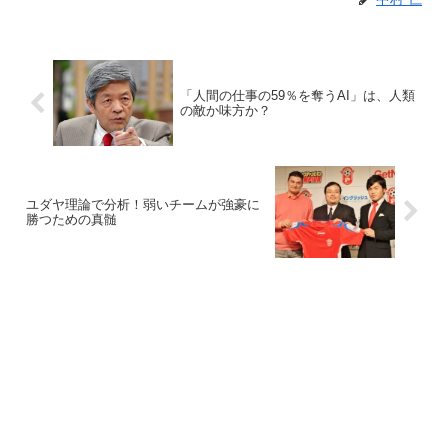
「人間の仕事の59％を奪うAI」は、人類
の敵か味方か？
ユダヤ理論で分析！弱いチームが強豪に
勝つための真髄