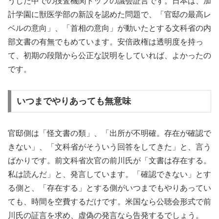
うした中での捜査機関トップの議会証言です。日本は、加
計学園に獣医学部の新設を認めた問題で、「官邸の最高レ
ベルの意向」、「首相の意向」が動いたとする文科省の内
部文書の有無でもめています。安倍政権は透明度を持っ
て、初期の段階から公正な説明をしていれば、よかったの
です。
いつまでやりあっても無意味
官邸側は「怪文書の類」、「出所が不明確。存在が確認で
きない」、「文科省がそういう回答をしてきた」と、言う
ばかりです。前文科省次官の前川氏が「文書は存在する。
私は読んだ」と、発言しています。「確認できない」とす
る側と、「存在する」とする側がいつまでもやりあってい
ても、時間を空費するだけです。米国なら公聴会形式で前
川氏の証言を求め、虚偽の発言なら告発するでしょう。