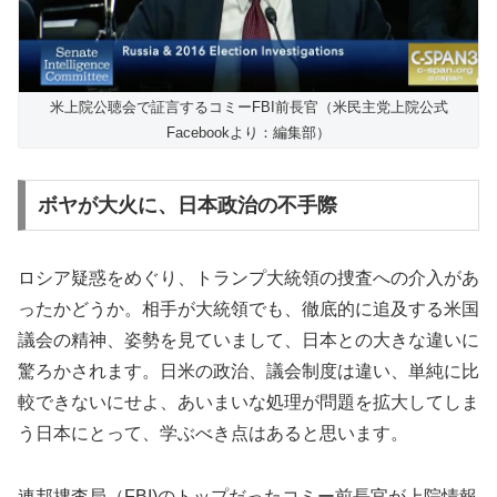
米上院公聴会で証言するコミーFBI前長官（米民主党上院公式
Facebookより：編集部）
ボヤが大火に、日本政治の不手際
ロシア疑惑をめぐり、トランプ大統領の捜査への介入があ
ったかどうか。相手が大統領でも、徹底的に追及する米国
議会の精神、姿勢を見ていまして、日本との大きな違いに
驚ろかされます。日米の政治、議会制度は違い、単純に比
較できないにせよ、あいまいな処理が問題を拡大してしま
う日本にとって、学ぶべき点はあると思います。
連邦捜査局（FBI)のトップだったコミー前長官が上院情報