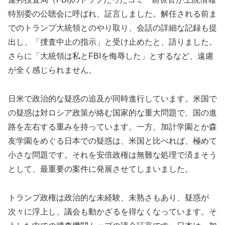
特別委の公聴会に呼ばれ、証言しました。解任される前ま
でのトランプ大統領とのやり取り、会話の詳細な記録も提
出し、「捜査中止の指示」と受け止めたと、語りました。
さらに「大統領は私とFBIを侮辱した」とするなど、遠慮
が全く感じられません。
日米で政治的な疑惑の追及が同時進行しています。米国で
の疑惑は対ロシア政策が絡む国家的な重大問題で、国の進
路を左右する重みを持っています。一方、加計学園とか森
友学園をめぐる日本での疑惑は、米国と比べれば、極めて
小さな問題です。それを安倍政権は無難な処理で済まそう
として、最重要の案件に発展させてしまいました。
トランプ政権は政治的な未経験、未熟さもあり、疑惑が
次々に浮上し、議会も動かざるを得なくなっています。そ