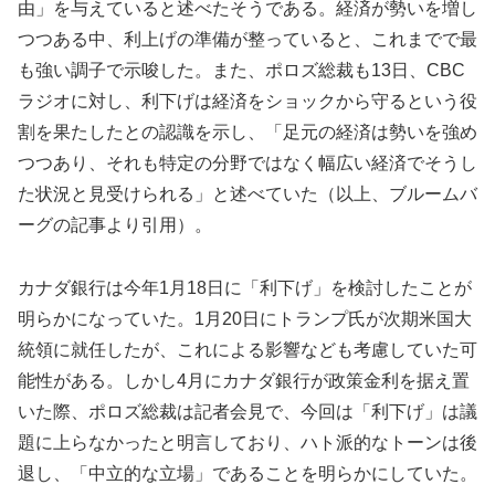
由」を与えていると述べたそうである。経済が勢いを増し
つつある中、利上げの準備が整っていると、これまでで最
も強い調子で示唆した。また、ポロズ総裁も13日、CBC
ラジオに対し、利下げは経済をショックから守るという役
割を果たしたとの認識を示し、「足元の経済は勢いを強め
つつあり、それも特定の分野ではなく幅広い経済でそうし
た状況と見受けられる」と述べていた（以上、ブルームバ
ーグの記事より引用）。
カナダ銀行は今年1月18日に「利下げ」を検討したことが
明らかになっていた。1月20日にトランプ氏が次期米国大
統領に就任したが、これによる影響なども考慮していた可
能性がある。しかし4月にカナダ銀行が政策金利を据え置
いた際、ポロズ総裁は記者会見で、今回は「利下げ」は議
題に上らなかったと明言しており、ハト派的なトーンは後
退し、「中立的な立場」であることを明らかにしていた。