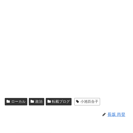
ローカル
政治
転載ブログ
小池百合子
長坂 尚登