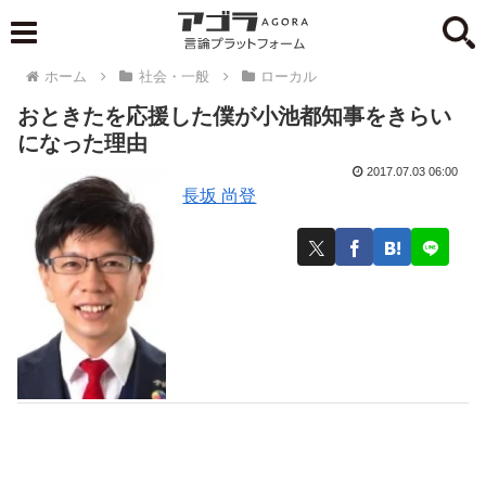
ホーム
社会・一般
ローカル
おときたを応援した僕が小池都知事をきらい
になった理由
2017.07.03 06:00
長坂 尚登