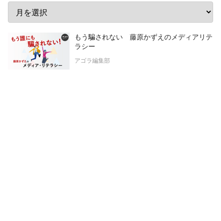
もう騙されない 藤原かずえのメディアリテ
ラシー
アゴラ編集部