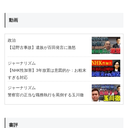
動画
政治
【辺野古事故】遺族が百田発言に激怒
ジャーナリズム
【NHK性加害】3年放置は意図的か：お粗末
すぎる対応
ジャーナリズム
警察官の正当な職務執行を罵倒する玉川徹
書評