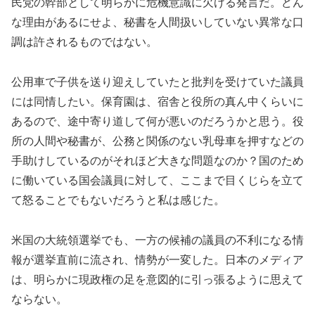
民党の幹部として明らかに危機意識に欠ける発言だ。どん
な理由があるにせよ、秘書を人間扱いしていない異常な口
調は許されるものではない。
公用車で子供を送り迎えしていたと批判を受けていた議員
には同情したい。保育園は、宿舎と役所の真ん中くらいに
あるので、途中寄り道して何が悪いのだろうかと思う。役
所の人間や秘書が、公務と関係のない乳母車を押すなどの
手助けしているのがそれほど大きな問題なのか？国のため
に働いている国会議員に対して、ここまで目くじらを立て
て怒ることでもないだろうと私は感じた。
米国の大統領選挙でも、一方の候補の議員の不利になる情
報が選挙直前に流され、情勢が一変した。日本のメディア
は、明らかに現政権の足を意図的に引っ張るように思えて
ならない。