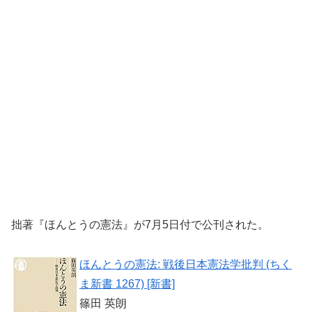
拙著『ほんとうの憲法』が7月5日付で公刊された。
ほんとうの憲法: 戦後日本憲法学批判 (ちく
ま新書 1267) [新書]
篠田 英朗