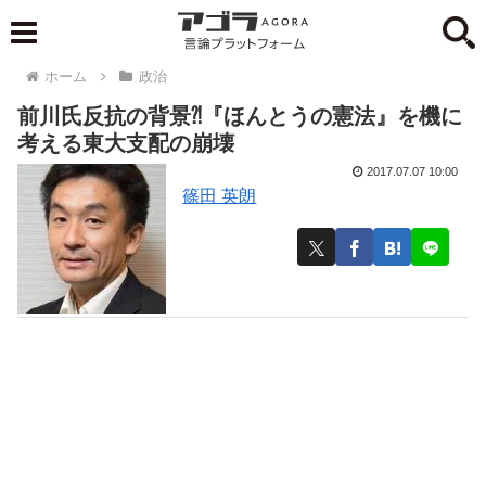
ホーム
政治
前川氏反抗の背景⁈『ほんとうの憲法』を機に
考える東大支配の崩壊
2017.07.07 10:00
篠田 英朗