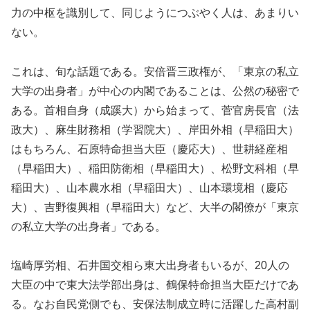
力の中枢を識別して、同じようにつぶやく人は、あまりい
ない。
これは、旬な話題である。安倍晋三政権が、「東京の私立
大学の出身者」が中心の内閣であることは、公然の秘密で
ある。首相自身（成蹊大）から始まって、菅官房長官（法
政大）、麻生財務相（学習院大）、岸田外相（早稲田大）
はもちろん、石原特命担当大臣（慶応大）、世耕経産相
（早稲田大）、稲田防衛相（早稲田大）、松野文科相（早
稲田大）、山本農水相（早稲田大）、山本環境相（慶応
大）、吉野復興相（早稲田大）など、大半の閣僚が「東京
の私立大学の出身者」である。
塩崎厚労相、石井国交相ら東大出身者もいるが、20人の
大臣の中で東大法学部出身は、鶴保特命担当大臣だけであ
る。なお自民党側でも、安保法制成立時に活躍した高村副