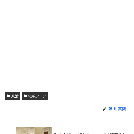
政治
転載ブログ
篠田 英朗