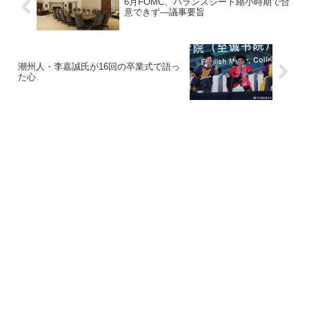
6月FOMC、バランスシート縮小時期で合
意できず―議事要旨
潮州人・李嘉誠氏が16回の卒業式で語っ
た心