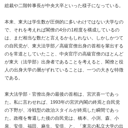
総裁や二階幹事長が中央大卒といった様子になっている。
本来、東大は学生数が圧倒的に多いわけではない大学なの
で、それを考えれば閣僚の4分の1程度を構成しているの
は、まだ相当な数だと言えるかもしれない。しかしかつて
の自民党が、東大法学部／高級官僚出身の首相を輩出する
のを常道としていたこと、中央官庁の高級官僚のほとんど
が東大（法学部）出身者であることを考えると、閣僚と役
人の出身大学の層がずれていることは、一つの大きな特徴
である。
東大法学部・官僚出身の最後の首相は、宮沢喜一であっ
た。私に言わせれば、1993年の宮沢内閣の終焉と自民党
の下野が、冷戦型の政治スタイルが終焉した瞬間であっ
た。政権を奪還した後の自民党は、橋本、小渕、森、小
泉、安倍、福田、麻生、安倍、と、「東京の私立大学の出