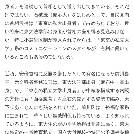
身者」を連続して首相として送り出してきている。それだ
けではない。石破茂（慶応大）をはじめとして、自民党内
の首相候補は「東京の私大出身者」で占められており、近
い将来に東大法学部出身者が首相の座を得る見込みはな
い。特に小選挙区制が導入されてからは、「東京の私立大
学」系のコミュニケーションのスタイルが、有利に働いて
いるところもあるのではないか。
近頃、安倍首相に反旗を翻したとして有名になった前川喜
平・元文科省事務次官は、東大法学部出身（麻布中・高出
身）で、「東京の私立大学出身者」が中核を構成する内閣
の方針にも「面従腹背」を座右の銘とする姿勢で臨み、天
下りあっせんにも熱を入れていた。前川氏は、裕福な家系
に生まれて、華々しい姻戚関係も持っている。よく知られ
ているように、東大生の親の平均所得は非常に高く、東大
は特定の一貫教育私立／国立大付属校や特定の予備校を通