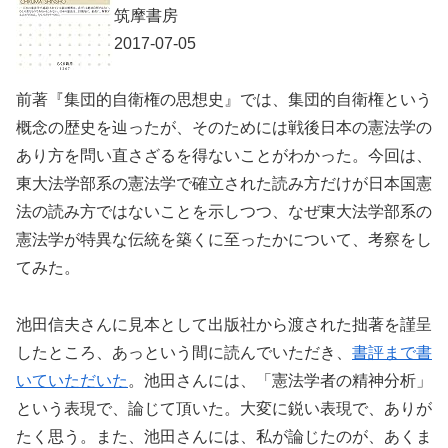
筑摩書房
2017-07-05
前著『集団的自衛権の思想史』では、集団的自衛権という
概念の歴史を辿ったが、そのためには戦後日本の憲法学の
あり方を問い直さざるを得ないことがわかった。今回は、
東大法学部系の憲法学で確立された読み方だけが日本国憲
法の読み方ではないことを示しつつ、なぜ東大法学部系の
憲法学が特異な伝統を築くに至ったかについて、考察をし
てみた。
池田信夫さんに見本として出版社から渡された拙著を謹呈
したところ、あっという間に読んでいただき、
書評まで書
いていただいた
。池田さんには、「憲法学者の精神分析」
という表現で、論じて頂いた。大変に鋭い表現で、ありが
たく思う。また、池田さんには、私が論じたのが、あくま