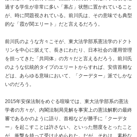
過する学生が非常に多い「寡占」状態に置かれていること
が、時に問題視されている。前川氏は、その意味でも典型
的な「霞が関エリート」だと言えるだろう。
前川氏のような方々こそが、東大法学部系憲法学のドクト
リンを中心に据えて、長きにわたり、日本社会の運用管理
を担ってきた「共同体」の方々だと言えるだろう。前川氏
のような伝統的タイプのエリートからすれば、安倍首相な
どは、あらゆる意味において、「クーデター」派でしかな
いのだろう。
2015年安保法制をめぐる喧噪では、東大法学部系の憲法
学者の方々が、内閣法制局見解を事実上の憲法解釈の最終
審であるかのように語り、首相などが勝手に「クーデタ
ー」を起こすことは許さない、といった態度をとったこと
が、衝撃を持って受け止められた。だが、それは、素朴な