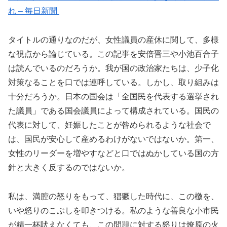
れ – 毎日新聞
タイトルの通りなのだが、女性議員の産休に関して、多様
な視点から論じている。この記事を安倍晋三や小池百合子
は読んでいるのだろうか。我が国の政治家たちは、少子化
対策なることを口では連呼している。しかし、取り組みは
十分だろうか。日本の国会は「全国民を代表する選挙され
た議員」である国会議員によって構成されている。国民の
代表に対して、妊娠したことが咎められるような社会で
は、国民が安心して産めるわけがないではないか。第一、
女性のリーダーを増やすなどと口ではぬかしている国の方
針と大きく反するのではないか。
私は、満腔の怒りをもって、猖獗した時代に、この檄を、
いや怒りのこぶしを叩きつける。私のような善良な小市民
が精一杯吠えなくても、この問題に対する怒りは燎原の火