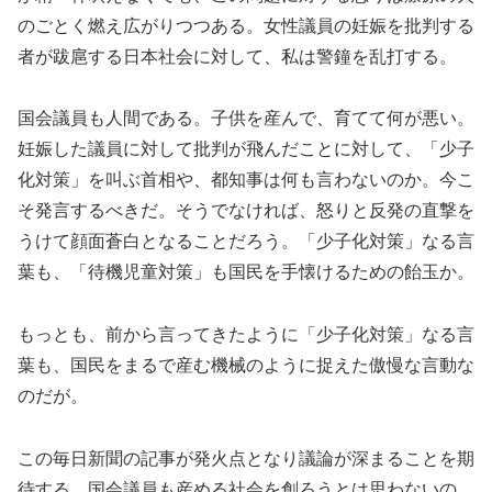
のごとく燃え広がりつつある。女性議員の妊娠を批判する
者が跋扈する日本社会に対して、私は警鐘を乱打する。
国会議員も人間である。子供を産んで、育てて何が悪い。
妊娠した議員に対して批判が飛んだことに対して、「少子
化対策」を叫ぶ首相や、都知事は何も言わないのか。今こ
そ発言するべきだ。そうでなければ、怒りと反発の直撃を
うけて顔面蒼白となることだろう。「少子化対策」なる言
葉も、「待機児童対策」も国民を手懐けるための飴玉か。
もっとも、前から言ってきたように「少子化対策」なる言
葉も、国民をまるで産む機械のように捉えた傲慢な言動な
のだが。
この毎日新聞の記事が発火点となり議論が深まることを期
待する。国会議員も産める社会を創ろうとは思わないの