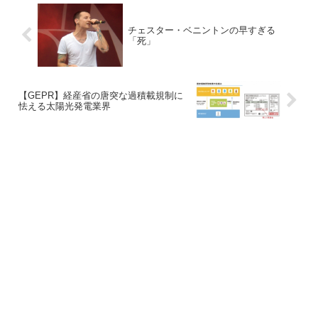
チェスター・ベニントンの早すぎる
「死」
【GEPR】経産省の唐突な過積載規制に
怯える太陽光発電業界