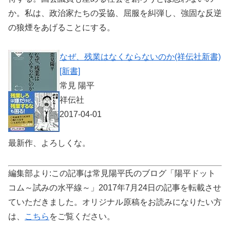
か。私は、政治家たちの妥協、屈服を糾弾し、強固な反逆
の狼煙をあげることにする。
なぜ、残業はなくならないのか(祥伝社新書)
[新書]
常見 陽平
祥伝社
2017-04-01
最新作、よろしくな。
編集部より:この記事は常見陽平氏のブログ「陽平ドット
コム～試みの水平線～」2017年7月24日の記事を転載させ
ていただきました。オリジナル原稿をお読みになりたい方
は、
こちら
をご覧ください。