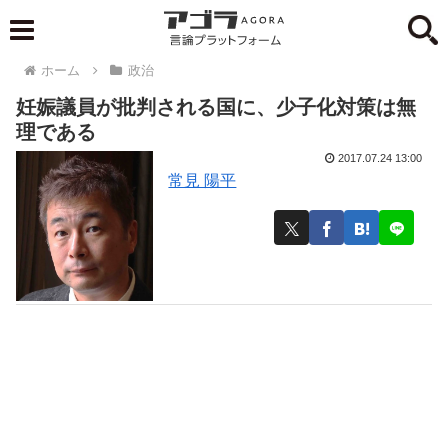
ホーム
政治
妊娠議員が批判される国に、少子化対策は無
理である
2017.07.24 13:00
常見 陽平