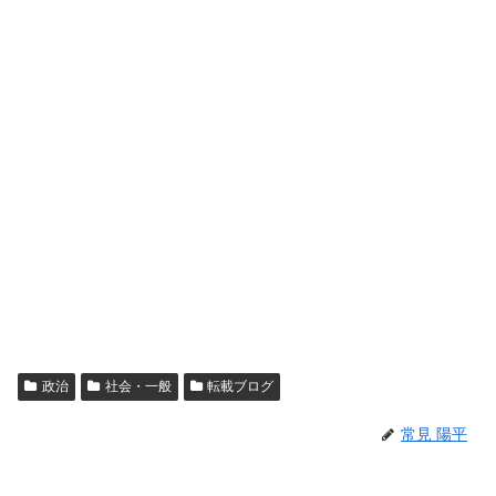
政治
社会・一般
転載ブログ
常見 陽平