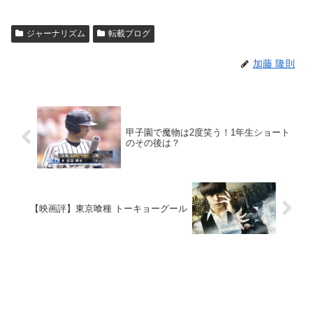
ジャーナリズム
転載ブログ
加藤 隆則
甲子園で魔物は2度笑う！1年生ショート
のその後は？
【映画評】東京喰種 トーキョーグール