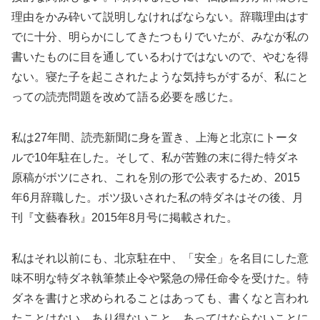
理由をかみ砕いて説明しなければならない。辞職理由はす
でに十分、明らかにしてきたつもりでいたが、みなが私の
書いたものに目を通しているわけではないので、やむを得
ない。寝た子を起こされたような気持ちがするが、私にと
っての読売問題を改めて語る必要を感じた。
私は27年間、読売新聞に身を置き、上海と北京にトータ
ルで10年駐在した。そして、私が苦難の末に得た特ダネ
原稿がボツにされ、これを別の形で公表するため、2015
年6月辞職した。ボツ扱いされた私の特ダネはその後、月
刊『文藝春秋』2015年8月号に掲載された。
私はそれ以前にも、北京駐在中、「安全」を名目にした意
味不明な特ダネ執筆禁止令や緊急の帰任命令を受けた。特
ダネを書けと求められることはあっても、書くなと言われ
たことはない。あり得ないこと、あってはならないことに