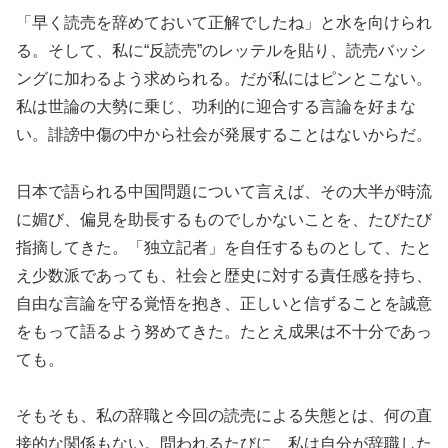
「早く読売を辞めておいて正解でしたね」と水を向けられ
る。そして、私に“反読売”のレッテルを貼り、読売バッシ
ングに加わるよう求められる。だが私にはピンとこない。
私は世論の大勢に乗じ、功利的に迎合する言論を好まな
い。誹謗中傷の中から社会が発展することはないからだ。
日本で語られる中国問題について言えば、その大半が時流
に媚び、偏見を助長するものでしかないことを、たびたび
指摘してきた。「独立記者」を自任するものとして、たと
え少数派であっても、社会と歴史に対する責任感を持ち、
自由な言論を守る覚悟を抱き、正しいと信ずることを誠意
をもって語るよう努めてきた。たとえ成果は不十分であっ
ても。
そもそも、私の辞職と今回の読売による失態とは、何の直
接的な関係もない。問われるたびに、私は自分が辞職した