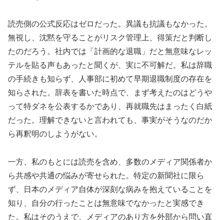
読売側の公式反応はゼロだった。異議も抗議もなかった。
無視し、沈黙を守ることがリスク管理上、得策だと判断し
たのだろう。社内では「計画的な退職」だと無意味なレッ
テルを貼る声もあったと聞くが、実に不可解だ。私は辞職
の手続きも知らず、人事部に初めて早期退職制度の存在を
知らされた。辞表を書いた時点で、まず考えたのはどうや
って特ダネを公表するかであり、再就職先はまったく白紙
だった。理解できないと言われても、事実がそうなのだか
ら再釈明のしようがない。
一方、私のもとには読売を含め、多数のメディア関係者か
ら共感や共通の悩みが寄せられた。特定の新聞社に限ら
ず、日本のメディア自体が深刻な病みを抱えていることを
知り、自分の行ったことは無意味でなかったと実感でき
た。私はそのうえで、メディアのあり方を外部から問い直