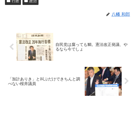
行政
政治
八幡 和郎
自民党は腐っても鯛。憲法改正発議、や
るなら今でしょ
「加計ありき」と叫ぶだけできちんと調
べない桜井議員