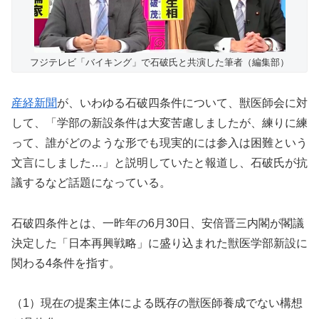
フジテレビ「バイキング」で石破氏と共演した筆者（編集部）
産経新聞
が、いわゆる石破四条件について、獣医師会に対
して、「学部の新設条件は大変苦慮しましたが、練りに練
って、誰がどのような形でも現実的には参入は困難という
文言にしました…」と説明していたと報道し、石破氏が抗
議するなど話題になっている。
石破四条件とは、一昨年の6月30日、安倍晋三内閣が閣議
決定した「日本再興戦略」に盛り込まれた獣医学部新設に
関わる4条件を指す。
（1）現在の提案主体による既存の獣医師養成でない構想