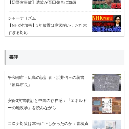
【辺野古事故】遺族が百田発言に激怒
ジャーナリズム
【NHK性加害】3年放置は意図的か：お粗末
すぎる対応
書評
平和都市・広島の設計者・浜井信三の著書
『原爆市長』
安保3文書改訂と中国の存在感：『エネルギ
ーの地政学』を読みながら
コロナ対策は本当に正しかったのか：青柳貞