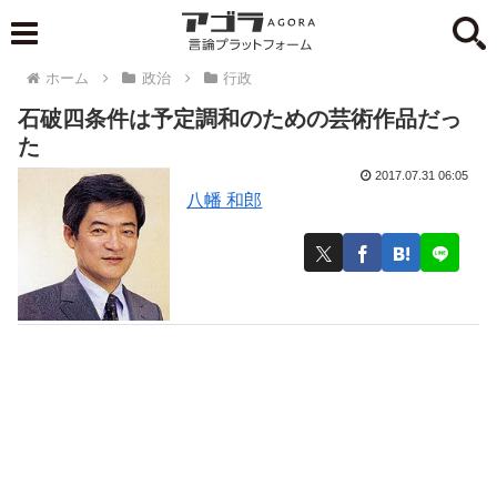
ホーム
政治
行政
石破四条件は予定調和のための芸術作品だっ
た
2017.07.31 06:05
八幡 和郎