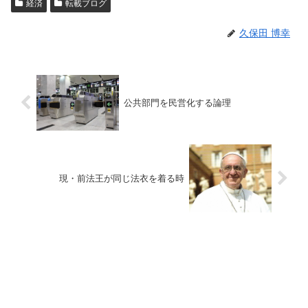
経済
転載ブログ
久保田 博幸
公共部門を民営化する論理
現・前法王が同じ法衣を着る時