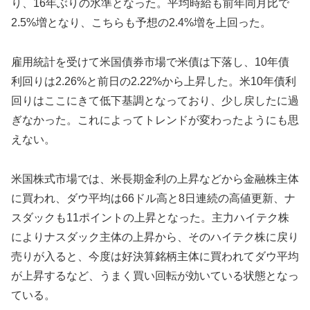
り、16年ぶりの水準となった。平均時給も前年同月比で
2.5%増となり、こちらも予想の2.4%増を上回った。
雇用統計を受けて米国債券市場で米債は下落し、10年債
利回りは2.26%と前日の2.22%から上昇した。米10年債利
回りはここにきて低下基調となっており、少し戻したに過
ぎなかった。これによってトレンドが変わったようにも思
えない。
米国株式市場では、米長期金利の上昇などから金融株主体
に買われ、ダウ平均は66ドル高と8日連続の高値更新、ナ
スダックも11ポイントの上昇となった。主力ハイテク株
によりナスダック主体の上昇から、そのハイテク株に戻り
売りが入ると、今度は好決算銘柄主体に買われてダウ平均
が上昇するなど、うまく買い回転が効いている状態となっ
ている。