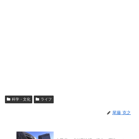
科学・文化
ライフ
尾藤 克之