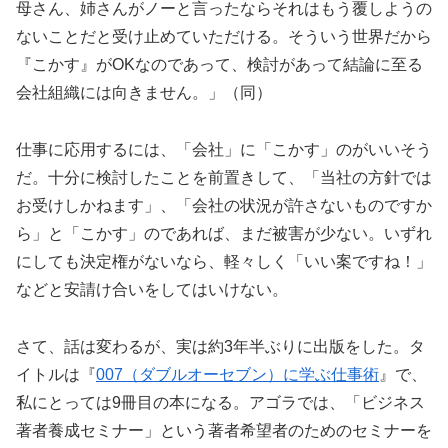
母さん、姉さんがノーと言ったならそれはもう覆しようの
ないことだと受け止めていただける。そういう世界だから
『こかす』がOKなのであって、検討があって結論に至る
会社組織には向きません。」（同）
仕事に応用するには、「会社」に「こかす」のがいいそう
だ。十分に検討したことを前置きして、「当社の方針では
お受けしかねます」、「会社の状況が許さないものですか
ら」と「こかす」のであれば、まだ被害が少ない。いずれ
にしても決定権がないなら、軽々しく「いい案ですね！」
などと安請け合いをしてはいけない。
さて、話は変わるが、実は約3年半ぶりに出版をした。タ
イトルは『
007（ダブルオーセブン）に学ぶ仕事術
』で、
私にとっては9冊目の本になる。アゴラでは、「ビジネス
著者養成セミナー」という著者希望者のためのセミナーを