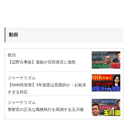
動画
政治
【辺野古事故】遺族が百田発言に激怒
ジャーナリズム
【NHK性加害】3年放置は意図的か：お粗末
すぎる対応
ジャーナリズム
警察官の正当な職務執行を罵倒する玉川徹