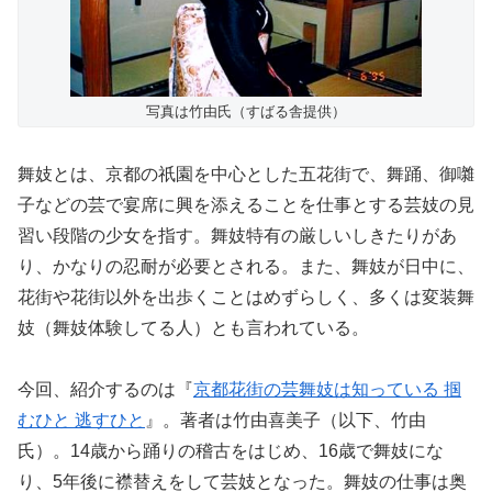
写真は竹由氏（すばる舎提供）
舞妓とは、京都の祇園を中心とした五花街で、舞踊、御囃
子などの芸で宴席に興を添えることを仕事とする芸妓の見
習い段階の少女を指す。舞妓特有の厳しいしきたりがあ
り、かなりの忍耐が必要とされる。また、舞妓が日中に、
花街や花街以外を出歩くことはめずらしく、多くは変装舞
妓（舞妓体験してる人）とも言われている。
今回、紹介するのは『
京都花街の芸舞妓は知っている 掴
むひと 逃すひと
』。著者は竹由喜美子（以下、竹由
氏）。14歳から踊りの稽古をはじめ、16歳で舞妓にな
り、5年後に襟替えをして芸妓となった。舞妓の仕事は奥