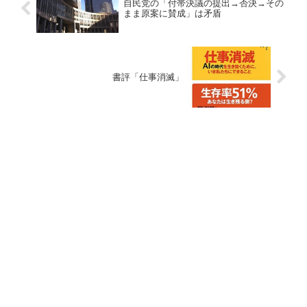
自民党の「付帯決議の提出→否決→その
まま原案に賛成」は矛盾
書評「仕事消滅」