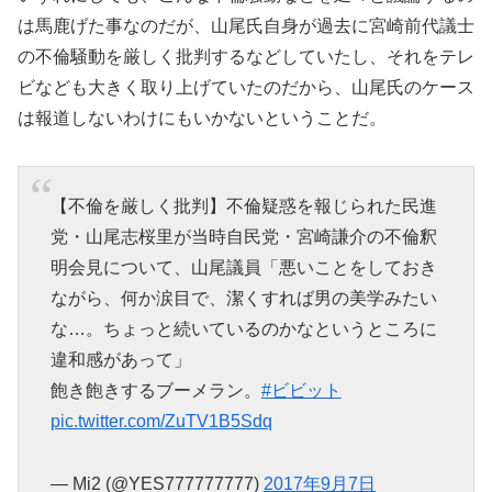
は馬鹿げた事なのだが、山尾氏自身が過去に宮崎前代議士
の不倫騒動を厳しく批判するなどしていたし、それをテレ
ビなども大きく取り上げていたのだから、山尾氏のケース
は報道しないわけにもいかないということだ。
【不倫を厳しく批判】不倫疑惑を報じられた民進
党・山尾志桜里が当時自民党・宮崎謙介の不倫釈
明会見について、山尾議員「悪いことをしておき
ながら、何か涙目で、潔くすれば男の美学みたい
な…。ちょっと続いているのかなというところに
違和感があって」
飽き飽きするブーメラン。
#ビビット
pic.twitter.com/ZuTV1B5Sdq
— Mi2 (@YES777777777)
2017年9月7日