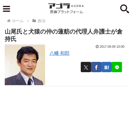
ホーム
政治
山尾氏と犬猿の仲の蓮舫の代理人弁護士が倉
持氏
2017.09.09 10:00
八幡 和郎