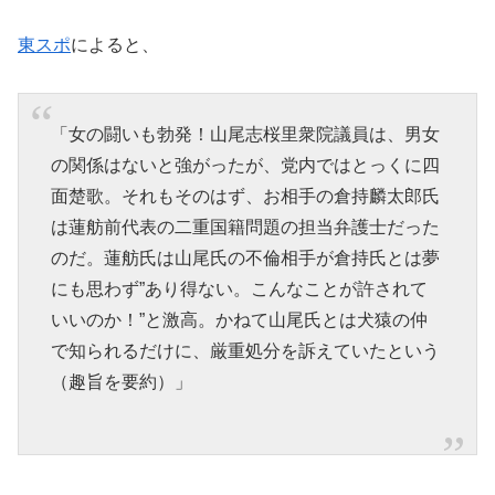
東スポ
によると、
「女の闘いも勃発！山尾志桜里衆院議員は、男女
の関係はないと強がったが、党内ではとっくに四
面楚歌。それもそのはず、お相手の倉持麟太郎氏
は蓮舫前代表の二重国籍問題の担当弁護士だった
のだ。蓮舫氏は山尾氏の不倫相手が倉持氏とは夢
にも思わず”あり得ない。こんなことが許されて
いいのか！”と激高。かねて山尾氏とは犬猿の仲
で知られるだけに、厳重処分を訴えていたという
（趣旨を要約）」