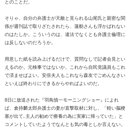
とのことだ。
そりゃ、自分の弁護士が天敵と見られる山尾氏と親密な関
係が週刊誌で取りざたされたら、蓮舫さんも浮かばれない
のはたしか。こういうのは、違法でなくとも弁護士倫理に
は反しないのだろうか。
用意した紙を読み上げるだけで、質問なしで記者会見とい
えるのか。元検事ではないか。これから自民党議員もこれ
で済ませばよい。安倍夫人もこれなら森友でごめんなさい
といえば終わりにできるからやればよいのだ。
8日に放送された『羽鳥慎一モーニングショー』によれ
ば、倉持麟太郎弁護士の妻が直撃取材に対し、「軽い脳梗
塞が出て､主人の勧めで療養の為に実家に帰っていた」と
コメントしていたようでなんとも気の毒としか言えない。