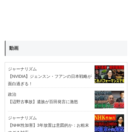
動画
ジャーナリズム
【NVIDIA】ジェンスン・フアンの日本戦略が
面白過ぎる！
政治
【辺野古事故】遺族が百田発言に激怒
ジャーナリズム
【NHK性加害】3年放置は意図的か：お粗末