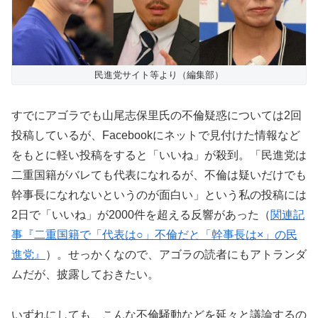
民進党サイト等より（編集部）
すでにアゴラでも山尾志保里氏の不倫疑惑については2回
投稿しているが、Facebookにネットで見付けた情報など
をもとに軽い投稿をすると「いいね」が殺到。「民進党は
二重国籍がバレても代表になれるが、不倫は疑いだけでも
幹事長になれないというのが面白い」という私の投稿には
2日で「いいね」が2000件を超える反響があった（
関連記
事『二重国籍で「代表は○」不倫だと「幹事長は×」の民
進党』
）。せっかくなので、アゴラの読者にもアトランダ
ムだが、披露しておきたい。
いずれにしても、こんな不倫騒動などを延々と議論するの