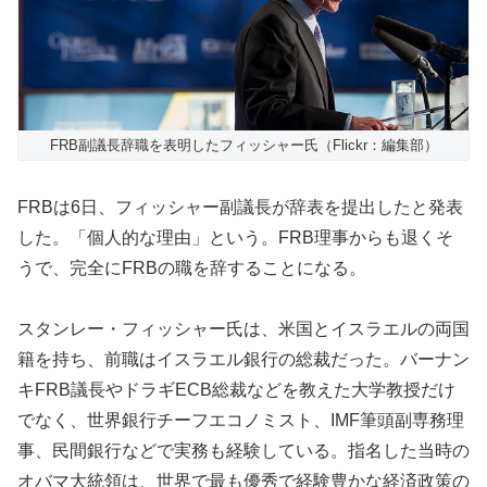
FRB副議長辞職を表明したフィッシャー氏（Flickr：編集部）
FRBは6日、フィッシャー副議長が辞表を提出したと発表
した。「個人的な理由」という。FRB理事からも退くそ
うで、完全にFRBの職を辞することになる。
スタンレー・フィッシャー氏は、米国とイスラエルの両国
籍を持ち、前職はイスラエル銀行の総裁だった。バーナン
キFRB議長やドラギECB総裁などを教えた大学教授だけ
でなく、世界銀行チーフエコノミスト、IMF筆頭副専務理
事、民間銀行などで実務も経験している。指名した当時の
オバマ大統領は、世界で最も優秀で経験豊かな経済政策の