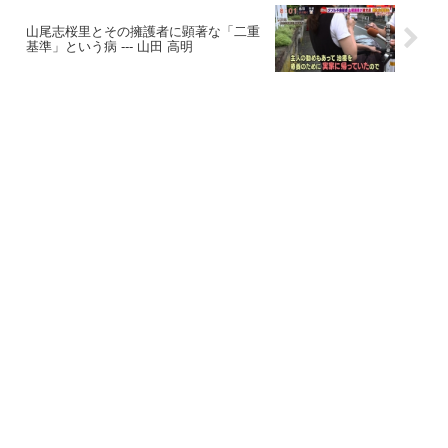
山尾志桜里とその擁護者に顕著な「二重
基準」という病 --- 山田 高明