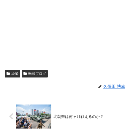
経済
転載ブログ
久保田 博幸
北朝鮮は何ヶ月戦えるのか？