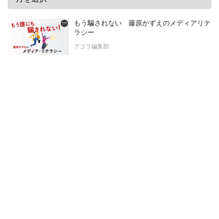
もう騙されない 藤原かずえのメディアリテ
ラシー
アゴラ編集部