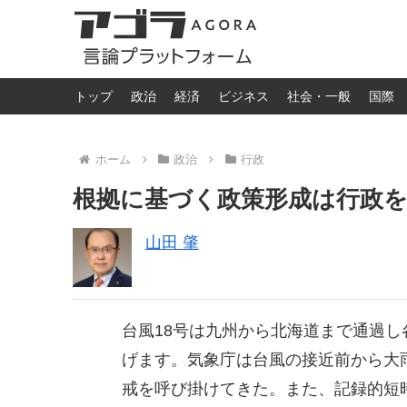
トップ
政治
経済
ビジネス
社会・一般
国際
ホーム
政治
行政
根拠に基づく政策形成は行政
山田 肇
台風18号は九州から北海道まで通過
げます。気象庁は台風の接近前から大
戒を呼び掛けてきた。また、記録的短