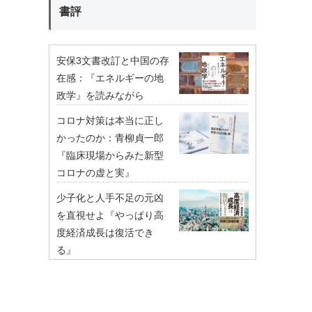
書評
安保3文書改訂と中国の存
在感：『エネルギーの地
政学』を読みながら
コロナ対策は本当に正し
かったのか：青柳貞一郎
『臨床現場からみた新型
コロナの虚と実』
少子化と人手不足の元凶
を直視せよ『やっぱり高
度経済成長は復活でき
る』