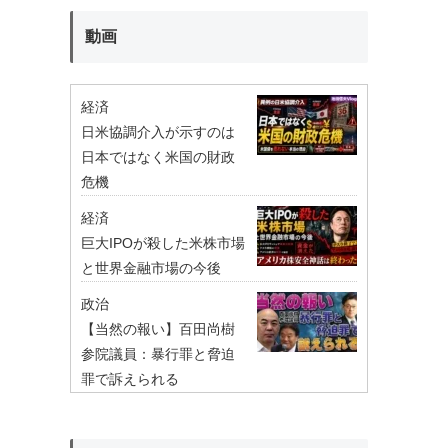
動画
経済
日米協調介入が示すのは
日本ではなく米国の財政
危機
経済
巨大IPOが殺した米株市場
と世界金融市場の今後
政治
【当然の報い】百田尚樹
参院議員：暴行罪と脅迫
罪で訴えられる