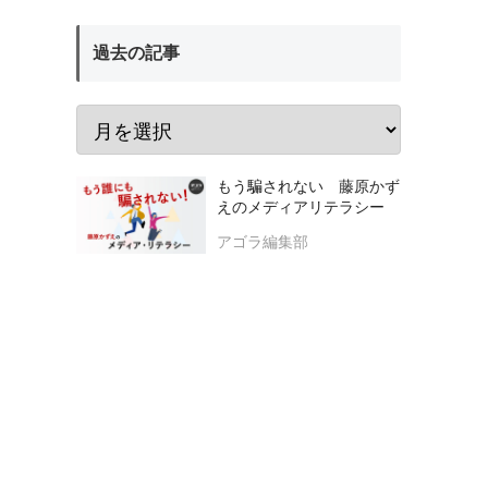
過去の記事
もう騙されない 藤原かず
えのメディアリテラシー
アゴラ編集部