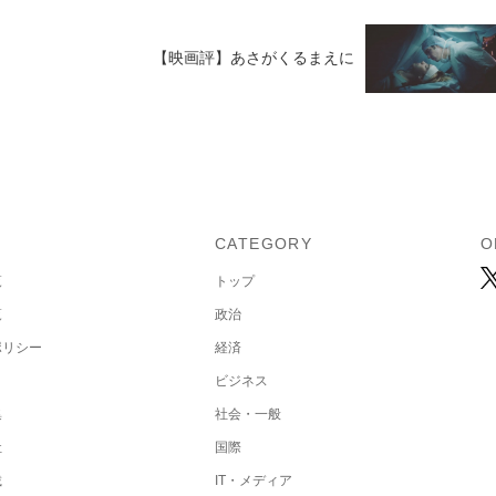
【映画評】あさがくるまえに
U
CATEGORY
O
覧
トップ
覧
政治
ポリシー
経済
ビジネス
集
社会・一般
社
国際
載
IT・メディア