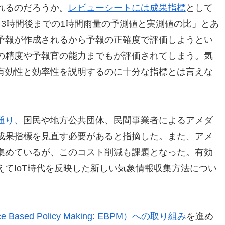
れるのだろうか。
レビューシートには成果指標
として
3時間後までの1時間雨量の予測値と実測値の比」とあ
予報が作成されるから予報の正確度で評価しようとい
の精度や予報官の能力までもが評価されてしまう。気
有効性と効率性を説明するのに十分な指標とは言えな
通り、
国民や地方公共団体、民間事業者によるアメダ
成果指標を見直す必要があると指摘した。また、アメ
集めているが、このコスト削減も課題となった。有効
てIoT時代を反映した新しい気象情報収集方法につい
ased Policy Making: EBPM）への取り組み
を進め