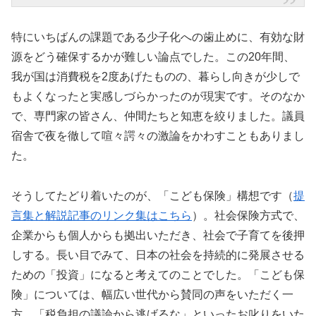
特にいちばんの課題である少子化への歯止めに、有効な財
源をどう確保するかが難しい論点でした。この20年間、
我が国は消費税を2度あげたものの、暮らし向きが少しで
もよくなったと実感しづらかったのが現実です。そのなか
で、専門家の皆さん、仲間たちと知恵を絞りました。議員
宿舎で夜を徹して喧々諤々の激論をかわすこともありまし
た。
そうしてたどり着いたのが、「こども保険」構想です（
提
言集と解説記事のリンク集はこちら
）。社会保険方式で、
企業からも個人からも拠出いただき、社会で子育てを後押
しする。長い目でみて、日本の社会を持続的に発展させる
ための「投資」になると考えてのことでした。「こども保
険」については、幅広い世代から賛同の声をいただく一
方、「税負担の議論から逃げるな」といったお叱りをいた