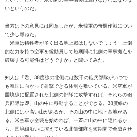
いというのだ。
当方はその意見には同意したが、米韓軍の奇襲作戦につい
て少し尋ねた。
「米軍は犠牲者が多く出る地上戦はしないでしょう。圧倒
的な力を持つ空軍を総動員して短期間に北側の軍事拠点を
破壊する可能性はどうですか」と聞いてみた。
知人は「君、38度線の北側には数千の砲兵部隊がいつで
も韓国に向かって射撃できる体制を敷いている。米空軍が
国境線に配置された北側の部隊に攻撃すれば、それらの砲
兵部隊は即、山の中に移動することができる。38度線の
北側には小高い山があるが、その山の中に地下基地があ
る。米空軍が空襲を始めれば、一斉に山の中に隠れるか
ら、国境線沿いに控えている北側部隊を短期間で全滅させ