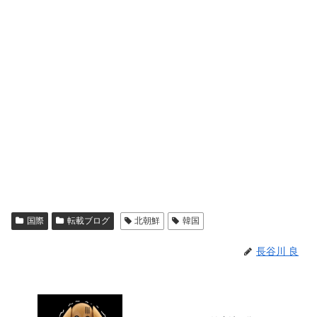
国際
転載ブログ
北朝鮮
韓国
長谷川 良