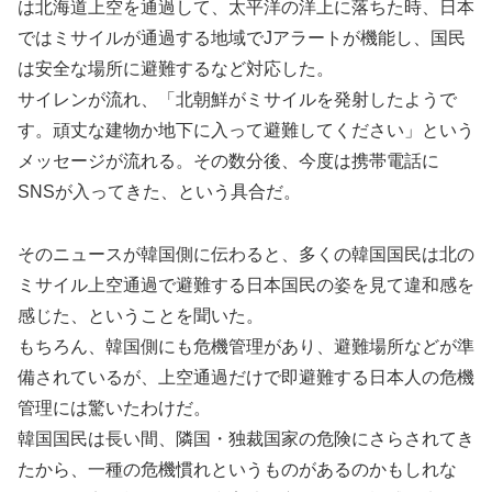
は北海道上空を通過して、太平洋の洋上に落ちた時、日本
ではミサイルが通過する地域でJアラートが機能し、国民
は安全な場所に避難するなど対応した。
サイレンが流れ、「北朝鮮がミサイルを発射したようで
す。頑丈な建物か地下に入って避難してください」という
メッセージが流れる。その数分後、今度は携帯電話に
SNSが入ってきた、という具合だ。
そのニュースが韓国側に伝わると、多くの韓国国民は北の
ミサイル上空通過で避難する日本国民の姿を見て違和感を
感じた、ということを聞いた。
もちろん、韓国側にも危機管理があり、避難場所などが準
備されているが、上空通過だけで即避難する日本人の危機
管理には驚いたわけだ。
韓国国民は長い間、隣国・独裁国家の危険にさらされてき
たから、一種の危機慣れというものがあるのかもしれな