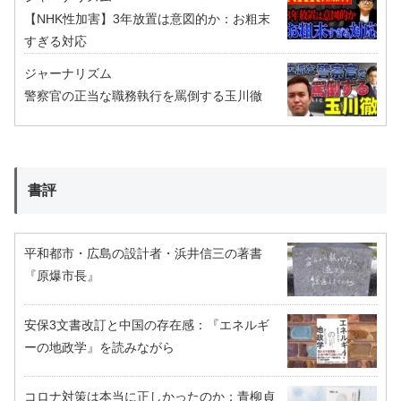
【NHK性加害】3年放置は意図的か：お粗末
すぎる対応
ジャーナリズム
警察官の正当な職務執行を罵倒する玉川徹
書評
平和都市・広島の設計者・浜井信三の著書
『原爆市長』
安保3文書改訂と中国の存在感：『エネルギ
ーの地政学』を読みながら
コロナ対策は本当に正しかったのか：青柳貞