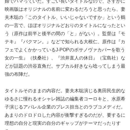
婦でハマっていた。すごい長いタイトルなので、さすがに
映画版はオリジナルの名前に変わるだろうと思ったら、妻
夫木聡の「このタイトル、いいじゃないですか」という鶴
の一言で、ほぼオリジナルどおりのタイトルになったとい
う（原作は前半と後半の間の「と」がない）。監督は『モ
テキ』『バクマン。』などで知られる大根仁、原作は『カ
フェでよくかかっているJ-POPのボサノヴァカバーを歌う
女の一生』（扶桑社）、『渋井直人の休日』（宝島社）な
どが話題の渋谷直角だ。サブカル好きなら唸ってしまう最
強の布陣だ。
タイトルそのままの内容だ。妻夫木聡演じる奥田民生的な
ゆるさに憧れるオシャレ雑誌の編集者コーロキと、水原希
子演じるアパレル企業のプレス担当とのラブコメディだ。
あまりのドロドロした内容が衝撃すぎるのだが、要するに
理想の自分と現実の自分のギャップがテーマだったりす