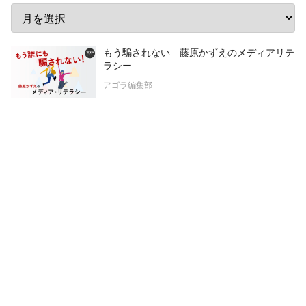
もう騙されない 藤原かずえのメディアリテ
ラシー
アゴラ編集部