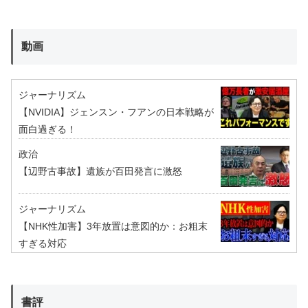
動画
ジャーナリズム
【NVIDIA】ジェンスン・フアンの日本戦略が
面白過ぎる！
政治
【辺野古事故】遺族が百田発言に激怒
ジャーナリズム
【NHK性加害】3年放置は意図的か：お粗末
すぎる対応
書評