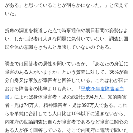
がある」と思っていることが明らかになった。」と伝えて
いた。
折角の調査を報道した点で時事通信や朝日新聞の姿勢はよ
い。しかし記者は大きな問題に気付いていない。調査は国
民全体の意識をきちんと反映していないのである。
調査では回答者の属性を聞いているが、「あなたの身近に
障害のある人がいますか」という質問に対して、36%が自
分自身又は家族が障害者と回答している。これはわが国に
おける障害者の比率よりも高い。『
平成28年度障害者白
書
』によれば身体障害者・児の総計は394万人、知的障害
者・児は74万人、精神障害者・児は392万人である。これ
らを単純に合計しても人口比は10%以下に過ぎないから、
内閣府の世論調査は自らが障害者であるなど障害に関心の
ある人が多く回答している。そこで内閣府に電話で聞いた