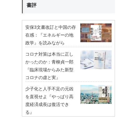
書評
安保3文書改訂と中国の存
在感：『エネルギーの地
政学』を読みながら
コロナ対策は本当に正し
かったのか：青柳貞一郎
『臨床現場からみた新型
コロナの虚と実』
少子化と人手不足の元凶
を直視せよ『やっぱり高
度経済成長は復活でき
る』