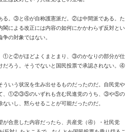
ある。③と④が自称護憲派だ。②は中間派である。た
内閣による改正には内容の如何にかかわらず反対とい
論争の対象ではない。
、①と②がほどよくまとまり、③のかなりの部分が仕
けだろう。そうでないと国民投票で承認されない。④
そういう状況を生み出せるものだったのだ。自民党や
て、①②③⑤のいずれも含む民進党のうち、③や⑤の
除ないし、黙らせることが可能だったのだ。
望が合意した内容だったら、共産党（④）・社民党
席が反対したところで、なんとか国民投票を乗り切るこ