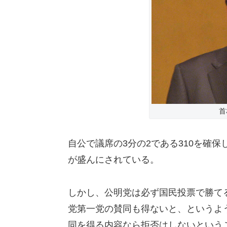
首
自公で議席の3分の2である310を確
が盛んにされている。
しかし、公明党は必ず国民投票で勝て
党第一党の賛同も得ないと、というよ
同を得る内容なら拒否はしないという