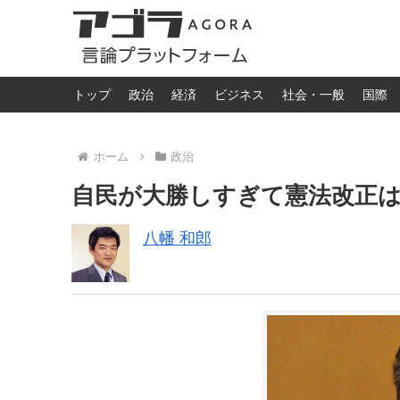
トップ
政治
経済
ビジネス
社会・一般
国際
ホーム
政治
自民が大勝しすぎて憲法改正
八幡 和郎