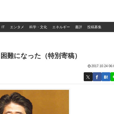
IT
エンタメ
科学・文化
エネルギー
書評
投稿募集
は困難になった（特別寄稿）
2017.10.24 06: