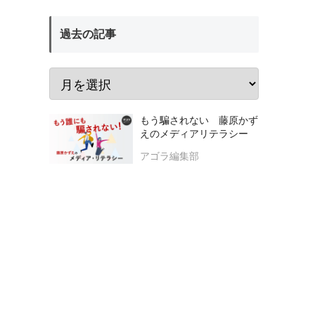
過去の記事
もう騙されない 藤原かず
えのメディアリテラシー
アゴラ編集部