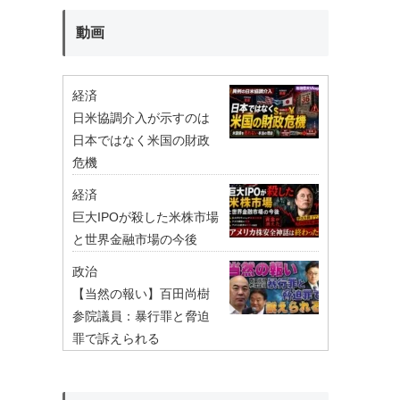
動画
経済
日米協調介入が示すのは
日本ではなく米国の財政
危機
経済
巨大IPOが殺した米株市場
と世界金融市場の今後
政治
【当然の報い】百田尚樹
参院議員：暴行罪と脅迫
罪で訴えられる