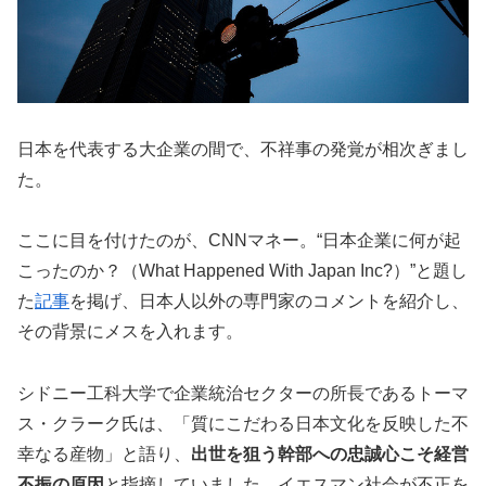
日本を代表する大企業の間で、不祥事の発覚が相次ぎまし
た。
ここに目を付けたのが、CNNマネー。“日本企業に何が起
こったのか？（What Happened With Japan Inc?）”と題し
た
記事
を掲げ、日本人以外の専門家のコメントを紹介し、
その背景にメスを入れます。
シドニー工科大学で企業統治セクターの所長であるトーマ
ス・クラーク氏は、「質にこだわる日本文化を反映した不
幸なる産物」と語り、
出世を狙う幹部への忠誠心こそ経営
不振の原因
と指摘していました。イエスマン社会が不正を