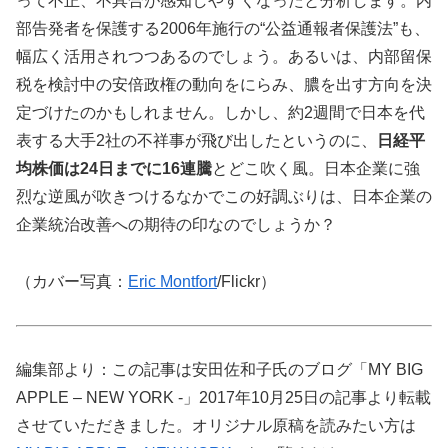
って不正、不具合が感知しやすくなったと分析します。内
部告発者を保護する2006年施行の“公益通報者保護法”も、
幅広く活用されつつあるのでしょう。あるいは、内部留保
税を検討中の安倍政権の動向をにらみ、膿を出す方向を決
定づけたのかもしれません。しかし、約2週間で日本を代
表する大手2社の不祥事が飛び出したというのに、
日経平
均株価は24日までに16連騰
とどこ吹く風。日本企業に強
烈な逆風が吹きつけるなかでこの好調ぶりは、日本企業の
企業統治改善への期待の印なのでしょうか？
（カバー写真：
Eric Montfort
/Flickr）
編集部より：この記事は安田佐和子氏のブログ「MY BIG
APPLE – NEW YORK -」2017年10月25日の記事より転載
させていただきました。オリジナル原稿を読みたい方は