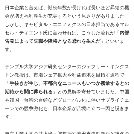
日本企業と言えば、勤続年数が長ければ長いほど昇給の機
会が増え福利厚生が充実するという見返りがありました。
しかし、キャピタル・エコノミクスの日本担当であるマル
セル・ティエント氏に言わせれば、こうした流れが「
内部
告発によって失職や降格となる恐れを生んだ
」といいま
す。
テンプル大学アジア研究センターのジェフリー・キングス
トン教授は、市場シェア拡大や利益追求を目指す過程で
「
手抜きが生じ、不都合なニュースもいつか霧散するとの
期待から闇に葬られる
」との見解を寄せていました。中国
や韓国、台湾の台頭などグローバル化に伴いサプライチェ
ーンでの競争激化も、日本企業が苦境に立つ一因と説きま
す。
東京工業大学の井上光太郎教授や池田直史助教など連名の