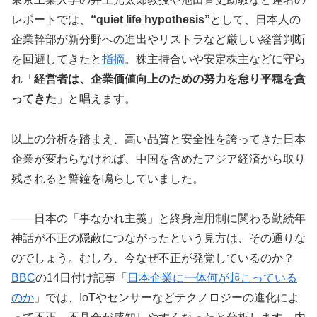
レポートでは、
“quiet life hypothesis”
として、日本人の
企業幹部が新分野への進出やリストラなど厳しい経営判断
を回避してきたと
指摘
。株主持合いや安定株主などに守ら
れ「
経営者は、企業価値向上のための努力を怠り平穏を貪
ってきた
」と唱えます。
以上の分析を踏まえ、高い品質と安全性を誇ってきた日本
企業が変わらなければ、中国を含めたアジア経済から取り
残されると警鐘を鳴らしていました。
――日本の「事なかれ主義」と終身雇用制に関わる勤続年
神話が不正の隠蔽につながったという見方は、その通りな
のでしょう。むしろ、今なぜ不正が発覚しているのか？
BBC
の14日付け記事「
日本企業に一体何が起こっている
のか
」では、IoTやセンサーなどテクノロジーの進化によ