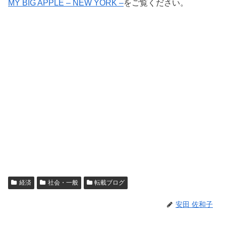
MY BIG APPLE – NEW YORK –
をご覧ください。
経済
社会・一般
転載ブログ
安田 佐和子