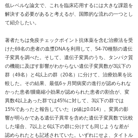
低レベルな論文で、これを臨床応用するには大きな課題を
解決する必要があると考えるが、国際的な流れの一つとし
て紹介したい。
著者たちは免疫チェックポイント抗体薬を含む治療法を受
けた69名の患者の血漿DNAを利用して、54-70種類の遺伝
子変異を調べた。そして、遺伝子変異のうち、タンパク質
の機能に及ぼす影響がわからない遺伝子変異数が3以下の
群（49名）と4以上の群（20名）に分けて、治療効果を比
較した。その結果、最低6ヶ月間病変の進行が認められな
かった患者/腫瘍縮小効果が認められた患者の割合が、変
異数4以上あった群では45%に対して、3以下の群では
15%であったと報告していた（p値は0.014）。変異の影
響が明らかである遺伝子異常を含めた遺伝子変異数で比較
した場合、7以上と6以下の群に分けても同じような差が
認められたとも記述されていた。いずれにせよ、タイトル