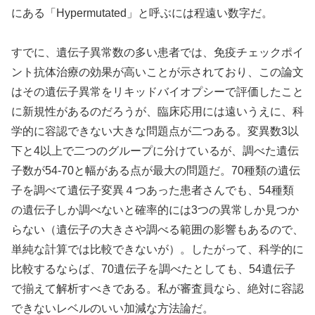
にある「Hypermutated」と呼ぶには程遠い数字だ。
すでに、遺伝子異常数の多い患者では、免疫チェックポイ
ント抗体治療の効果が高いことが示されており、この論文
はその遺伝子異常をリキッドバイオプシーで評価したこと
に新規性があるのだろうが、臨床応用には遠いうえに、科
学的に容認できない大きな問題点が二つある。変異数3以
下と4以上で二つのグループに分けているが、調べた遺伝
子数が54-70と幅がある点が最大の問題だ。70種類の遺伝
子を調べて遺伝子変異４つあった患者さんでも、54種類
の遺伝子しか調べないと確率的には3つの異常しか見つか
らない（遺伝子の大きさや調べる範囲の影響もあるので、
単純な計算では比較できないが）。したがって、科学的に
比較するならば、70遺伝子を調べたとしても、54遺伝子
で揃えて解析すべきである。私が審査員なら、絶対に容認
できないレベルのいい加減な方法論だ。