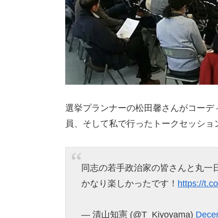
選挙プランナーの松田馨さんがコーデ
員、そして私で行ったトークセッショ
同志の若手政治家の皆さんと丸一
かなり楽しかったです！
https://t.
— 清山知憲 (@T_Kiyoyama)
Dece