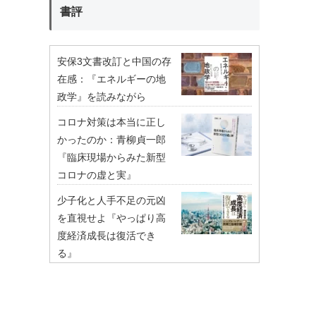
書評
安保3文書改訂と中国の存
在感：『エネルギーの地
政学』を読みながら
コロナ対策は本当に正し
かったのか：青柳貞一郎
『臨床現場からみた新型
コロナの虚と実』
少子化と人手不足の元凶
を直視せよ『やっぱり高
度経済成長は復活でき
る』