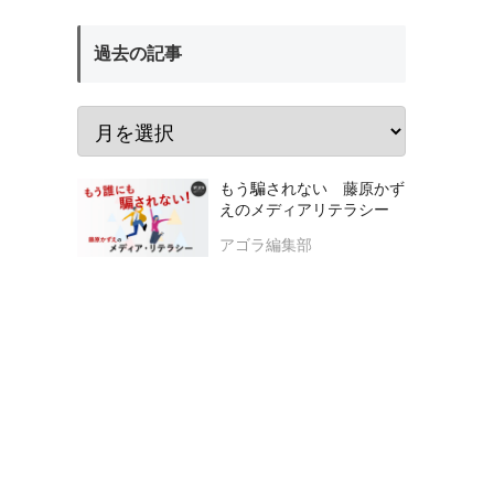
過去の記事
もう騙されない 藤原かず
えのメディアリテラシー
アゴラ編集部