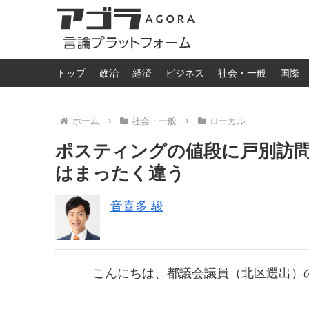
トップ
政治
経済
ビジネス
社会・一般
国際
ホーム
社会・一般
ローカル
ポスティングの値段に戸別訪
はまったく違う
音喜多 駿
こんにちは、都議会議員（北区選出）