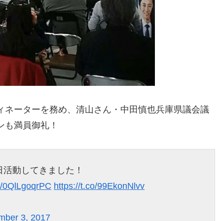
ィネーターを務め、清山さん・中田慎也兵庫県議会議
ンも満員御礼！
日活動してきました！
co/0QlLgoqrPC
https://t.co/99EkonNlvv
mber 3, 2017