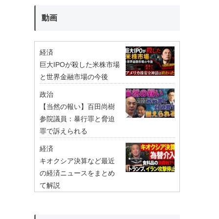
動画
経済
巨大IPOが殺した米株市場
と世界金融市場の今後
政治
【当然の報い】百田尚樹
参院議員：暴行罪と脅迫
罪で訴えられる
経済
キオクシア決算など最近
の経済ニュースをまとめ
て解説