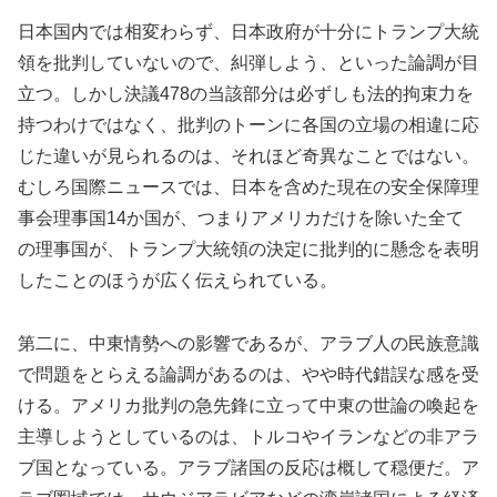
日本国内では相変わらず、日本政府が十分にトランプ大統
領を批判していないので、糾弾しよう、といった論調が目
立つ。しかし決議478の当該部分は必ずしも法的拘束力を
持つわけではなく、批判のトーンに各国の立場の相違に応
じた違いが見られるのは、それほど奇異なことではない。
むしろ国際ニュースでは、日本を含めた現在の安全保障理
事会理事国14か国が、つまりアメリカだけを除いた全て
の理事国が、トランプ大統領の決定に批判的に懸念を表明
したことのほうが広く伝えられている。
第二に、中東情勢への影響であるが、アラブ人の民族意識
で問題をとらえる論調があるのは、やや時代錯誤な感を受
ける。アメリカ批判の急先鋒に立って中東の世論の喚起を
主導しようとしているのは、トルコやイランなどの非アラ
ブ国となっている。アラブ諸国の反応は概して穏便だ。ア