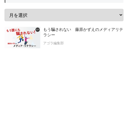
もう騙されない 藤原かずえのメディアリテ
ラシー
アゴラ編集部