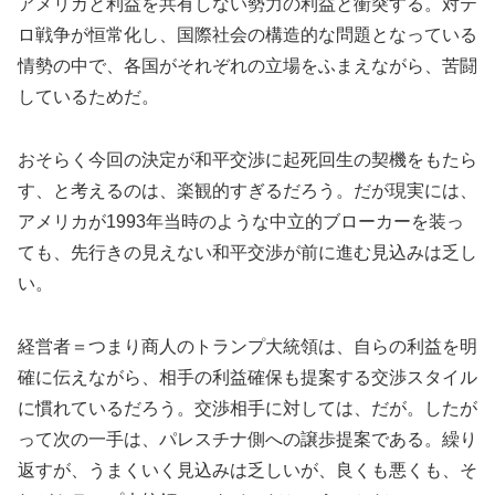
アメリカと利益を共有しない勢力の利益と衝突する。対テ
ロ戦争が恒常化し、国際社会の構造的な問題となっている
情勢の中で、各国がそれぞれの立場をふまえながら、苦闘
しているためだ。
おそらく今回の決定が和平交渉に起死回生の契機をもたら
す、と考えるのは、楽観的すぎるだろう。だが現実には、
アメリカが1993年当時のような中立的ブローカーを装っ
ても、先行きの見えない和平交渉が前に進む見込みは乏し
い。
経営者＝つまり商人のトランプ大統領は、自らの利益を明
確に伝えながら、相手の利益確保も提案する交渉スタイル
に慣れているだろう。交渉相手に対しては、だが。したが
って次の一手は、パレスチナ側への譲歩提案である。繰り
返すが、うまくいく見込みは乏しいが、良くも悪くも、そ