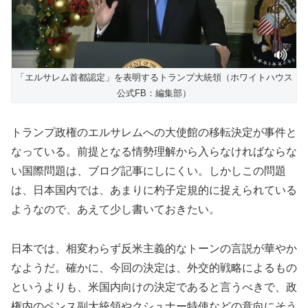
「エルサレム首都認定」を表明するトランプ大統領（ホワイトハウス
公式FB：編集部）
トランプ政権のエルサレムへの大使館の移転決定が事件と
なっている。前提となる情勢理解から入らなければならな
い国際問題は、ブログ記事にしにくい。しかしこの問題
は、日本国内では、あまりに杓子定規的に捉えられている
ようなので、あえて少し書いておきたい。
日本では、相変わらず反米主義的なトーンの言説が華やか
なようだ。確かに、今回の決定は、外交的戦略によるもの
というよりも、米国内向けの決定であると言うべきで、政
権内のペンス副大統領やクシュナー特使などの意向にそう