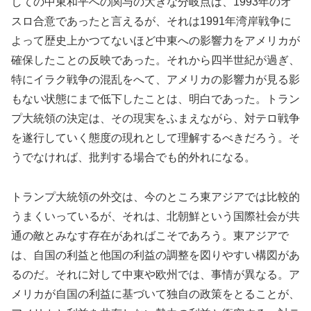
しての中東和平への関与の大きな分岐点は、1993年のオ
スロ合意であったと言えるが、それは1991年湾岸戦争に
よって歴史上かつてないほど中東への影響力をアメリカが
確保したことの反映であった。それから四半世紀が過ぎ、
特にイラク戦争の混乱をへて、アメリカの影響力が見る影
もない状態にまで低下したことは、明白であった。トラン
プ大統領の決定は、その現実をふまえながら、対テロ戦争
を遂行していく態度の現れとして理解するべきだろう。そ
うでなければ、批判する場合でも的外れになる。
トランプ大統領の外交は、今のところ東アジアでは比較的
うまくいっているが、それは、北朝鮮という国際社会が共
通の敵とみなす存在があればこそであろう。東アジアで
は、自国の利益と他国の利益の調整を図りやすい構図があ
るのだ。それに対して中東や欧州では、事情が異なる。ア
メリカが自国の利益に基づいて独自の政策をとることが、