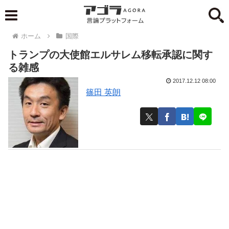
ホーム
国際
トランプの大使館エルサレム移転承認に関す
る雑感
2017.12.12 08:00
篠田 英朗