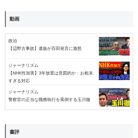
動画
政治
【辺野古事故】遺族が百田発言に激怒
ジャーナリズム
【NHK性加害】3年放置は意図的か：お粗末
すぎる対応
ジャーナリズム
警察官の正当な職務執行を罵倒する玉川徹
書評