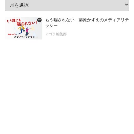
もう騙されない 藤原かずえのメディアリテ
ラシー
アゴラ編集部