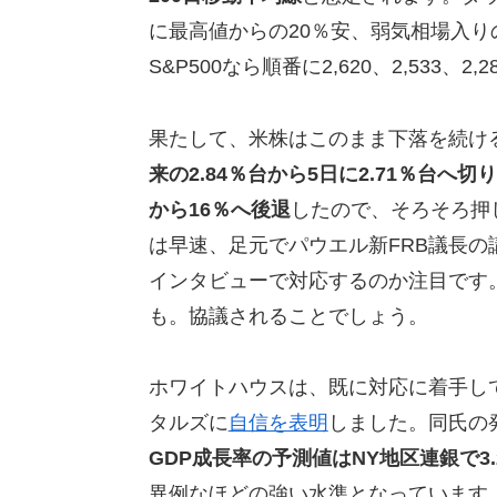
に最高値からの20％安、弱気相場入りの
S&P500なら順番に2,620、2,533、2
果たして、米株はこのまま下落を続け
来の2.84％台から5日に2.71％台へ切
から16％へ後退
したので、そろそろ押
は早速、足元でパウエル新FRB議長の
インタビューで対応するのか注目です
も。協議されることでしょう。
ホワイトハウスは、既に対応に着手し
タルズに
自信を表明
しました。同氏の
GDP成長率の予測値はNY地区連銀で3.
異例なほどの強い水準となっています