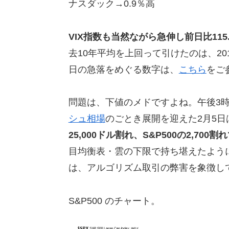
ナスダック→0.9％高
VIX指数も当然ながら急伸し前日比115.
去10年平均を上回って引けたのは、20
日の急落をめぐる数字は、
こちら
をご
問題は、下値のメドですよね。午後3時
シュ相場
のごとき展開を迎えた2月5日
25,000ドル割れ、S&P500の2,700
目均衡表・雲の下限で持ち堪えたよう
は、アルゴリズム取引の弊害を象徴し
S&P500 のチャート。