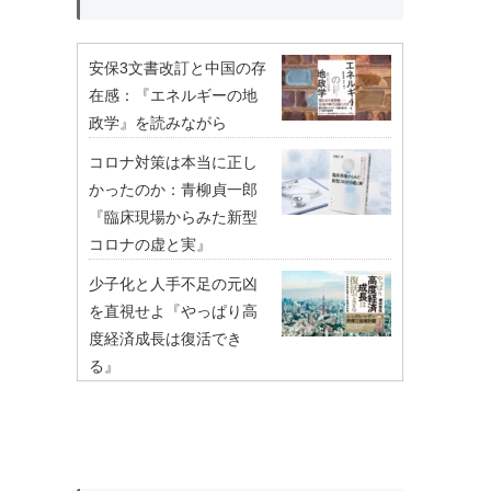
安保3文書改訂と中国の存
在感：『エネルギーの地
政学』を読みながら
コロナ対策は本当に正し
かったのか：青柳貞一郎
『臨床現場からみた新型
コロナの虚と実』
少子化と人手不足の元凶
を直視せよ『やっぱり高
度経済成長は復活でき
る』