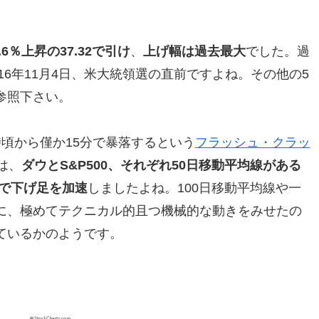
6％上昇の37.32で引け
、
上げ幅は過去最大
でした。過
16年11月4日、米大統領選の直前ですよね。その他の5
参照下さい。
頃から僅か15分で暴落するという
フラッシュ・クラッ
は、
ダウとS&P500、それぞれ50日移動平均線がある
割れで下げ足を加速
しましたよね。100日移動平均線や一
に、極めてテクニカル的且つ機械的な動きをみせたの
ているかのようです。