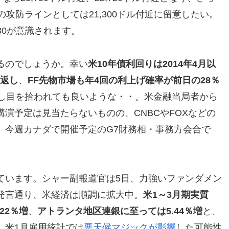
攻防ラインとしては21,300ドル付近に留意したい。
,280が意識されます。
るのでしょうか。幸い
米10年債利回りは2014年4月以
り返し
、
FF先物市場も年4回の利上げ確率が前日の28％
し目を拾われても良いような・・。米金融当局者から
講演予定は見当たらないものの、CNBCやFOXなどの
。今週カナダで開催予定のG7財務相・事務方会合で
ています。シャー副報道官は5日、力強いファンダメン
発言通り、米経済は順調に拡大中。
米1～3月期実質
22％増
、
アトランタ地区連銀に至っては5.44％増
と、
。米1月雇用統計では
悪天候マジックが影響
した可能性