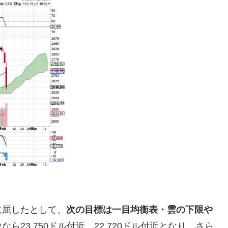
に屈したとして、
次の目標は一目均衡表・雲の下限や
ら23,750ドル付近、22,720ドル付近となり、さら