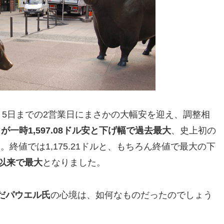
、5日までの2営業日にまさかの大幅安を迎え、調整相
が一時1,597.08ドル安と下げ幅で過去最大
、史上初の
。終値では1,175.21ドルと、もちろん終値で最大の下
月以来で最大
となりました。
だパウエル氏
の心境は、如何なものだったのでしょう