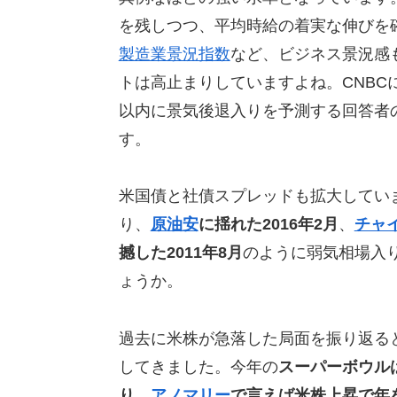
を残しつつ、平均時給の着実な伸びを
製造業景況指数
など、ビジネス景況感
トは高止まりしていますよね。CNBC
以内に景気後退入りを予測する回答者の
す。
米国債と社債スプレッドも拡大してい
り、
原油安
に揺れた2016年2月
、
チャ
撼した2011年8月
のように弱気相場入
ょうか。
過去に米株が急落した局面を振り返る
してきました。今年の
スーパーボウル
り、
アノマリー
で言えば米株上昇で年