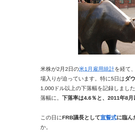
米株が2月2日の
米1月雇用統計
を経て
場入りが迫っています。特に5日は
ダウ
1,000ドル以上の下落幅を記録しました
落幅に。
下落率は4.6％と、2011年8
この日に
FRB議長として
宣誓式
に臨ん
か。