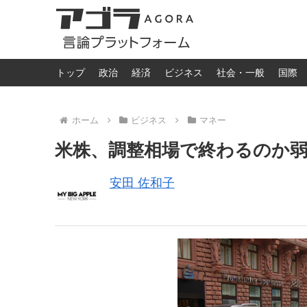
トップ
政治
経済
ビジネス
社会・一般
国際
ホーム
ビジネス
マネー
米株、調整相場で終わるのか
安田 佐和子