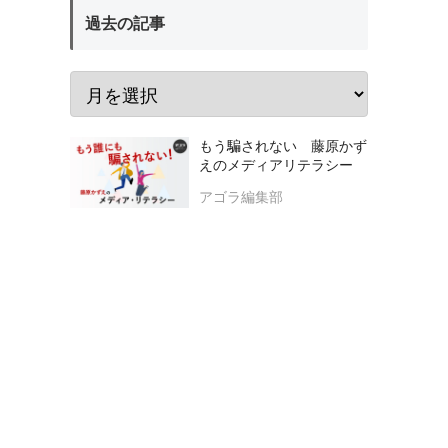
過去の記事
もう騙されない 藤原かず
えのメディアリテラシー
アゴラ編集部