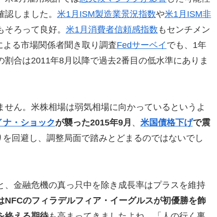
確認しました。
米1月ISM製造業景況指数
や
米1月ISM非
もそろって良好。
米1月消費者信頼感指数
もセンチメン
による市場関係者聞き取り調査
Fedサーベイ
でも、1年
割合は2011年8月以降で過去2番目の低水準にありま
ません。米株相場は弱気相場に向かっているというよ
イナ・ショック
が襲った2015年9月
、
米国債格下げ
で震
りを回避し、調整局面で踏みとどまるのではないでし
と、金融危機の真っ只中を除き成長率はプラスを維持
はNFCのフィラデルフィア・イーグルスが初優勝を飾
を終える期待
も高まってきましたよね。「人の行く裏