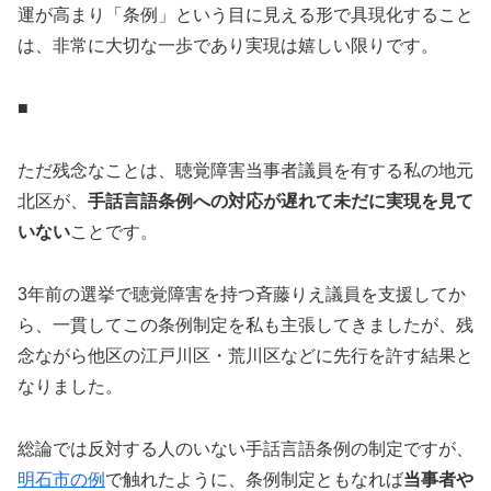
運が高まり「条例」という目に見える形で具現化すること
は、非常に大切な一歩であり実現は嬉しい限りです。
■
ただ残念なことは、聴覚障害当事者議員を有する私の地元
北区が、
手話言語条例への対応が遅れて未だに実現を見て
いない
ことです。
3年前の選挙で聴覚障害を持つ斉藤りえ議員を支援してか
ら、一貫してこの条例制定を私も主張してきましたが、残
念ながら他区の江戸川区・荒川区などに先行を許す結果と
なりました。
総論では反対する人のいない手話言語条例の制定ですが、
明石市の例
で触れたように、条例制定ともなれば
当事者や