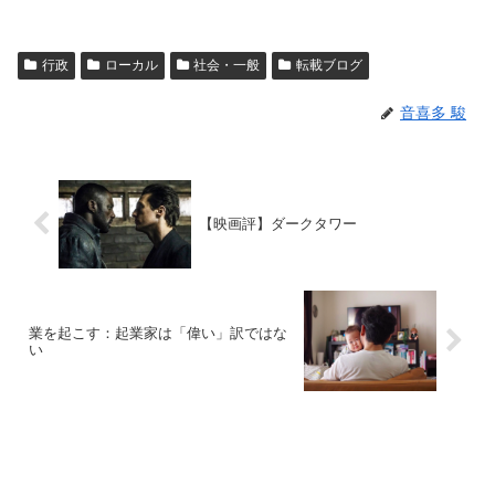
行政
ローカル
社会・一般
転載ブログ
音喜多 駿
【映画評】ダークタワー
業を起こす：起業家は「偉い」訳ではな
い