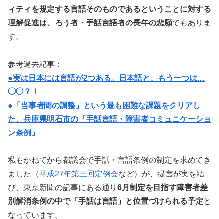
ィティを規定する言語そのものであるということに対する
理解促進は、ろう者・手話言語者の長年の悲願
でもありま
す。
参考過去記事：
●実は日本には言語が2つある。日本語と、もう一つは…
◯◯？！
●「当事者間の調整」という最も困難な課題をクリアし
た、兵庫県明石市の「手話言語・障害者コミュニケーショ
ン条例」
私もかねてから都議会で手話・言語条例の制定を求めてき
ました（
平成27年第三回定例会
など）が、提言が実を結
び、東京新聞の記事にある通り
6月制定を目指す障害者差
別解消条例の中で「手話は言語」と位置づけられる予定
と
なっています。