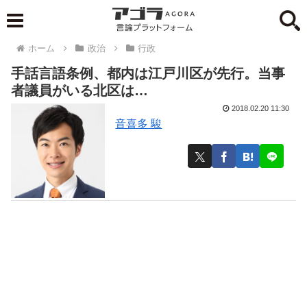
ホーム
政治
行政
手話言語条例、都内は江戸川区が先行。当事
者議員がいる北区は…
2018.02.20 11:30
音喜多 駿