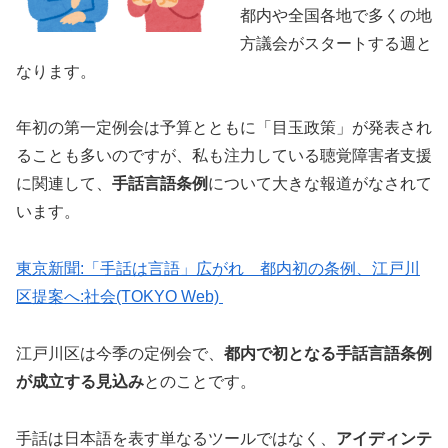
都内や全国各地で多くの地
方議会がスタートする週と
なります。
年初の第一定例会は予算とともに「目玉政策」が発表され
ることも多いのですが、私も注力している聴覚障害者支援
に関連して、
手話言語条例
について大きな報道がなされて
います。
東京新聞:「手話は言語」広がれ 都内初の条例、江戸川
区提案へ:社会(TOKYO Web)
江戸川区は今季の定例会で、
都内で初となる手話言語条例
が成立する見込み
とのことです。
手話は日本語を表す単なるツールではなく、
アイディンテ