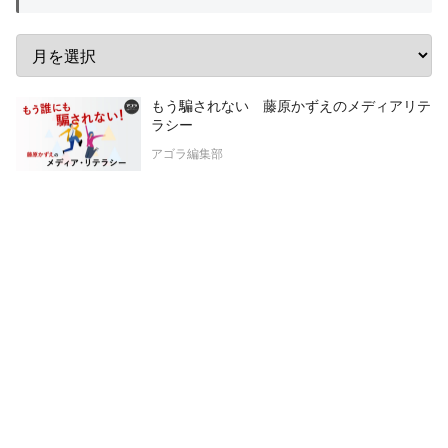
もう騙されない 藤原かずえのメディアリテ
ラシー
アゴラ編集部