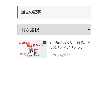
過去の記事
もう騙されない 藤原かず
えのメディアリテラシー
アゴラ編集部