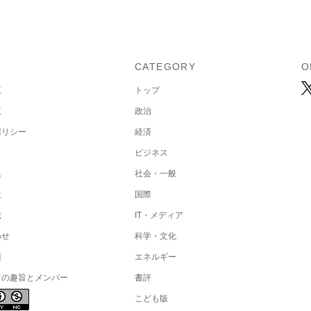
U
CATEGORY
O
覧
トップ
覧
政治
ポリシー
経済
ビジネス
集
社会・一般
社
国際
載
IT・メディア
わせ
科学・文化
項
エネルギー
トの趣旨とメンバー
書評
こども版