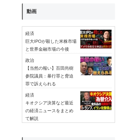
動画
経済
巨大IPOが殺した米株市場
と世界金融市場の今後
政治
【当然の報い】百田尚樹
参院議員：暴行罪と脅迫
罪で訴えられる
経済
キオクシア決算など最近
の経済ニュースをまとめ
て解説