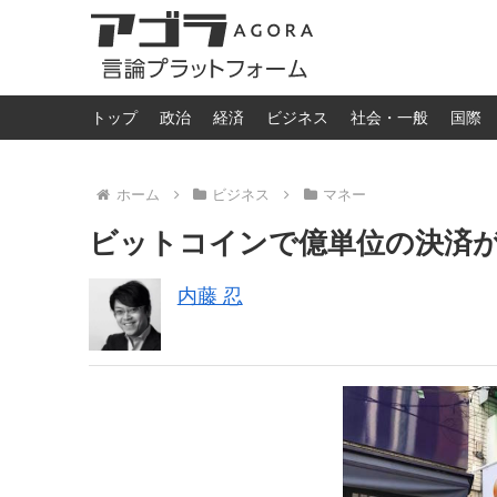
トップ
政治
経済
ビジネス
社会・一般
国際
ホーム
ビジネス
マネー
ビットコインで億単位の決済
内藤 忍