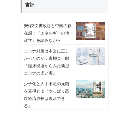
書評
安保3文書改訂と中国の存
在感：『エネルギーの地
政学』を読みながら
コロナ対策は本当に正し
かったのか：青柳貞一郎
『臨床現場からみた新型
コロナの虚と実』
少子化と人手不足の元凶
を直視せよ『やっぱり高
度経済成長は復活でき
る』