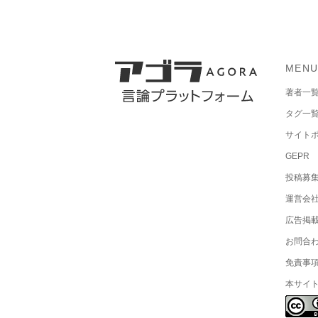
MEN
著者一
タグ一
サイト
GEPR
投稿募
運営会
広告掲
お問合
免責事
本サイ