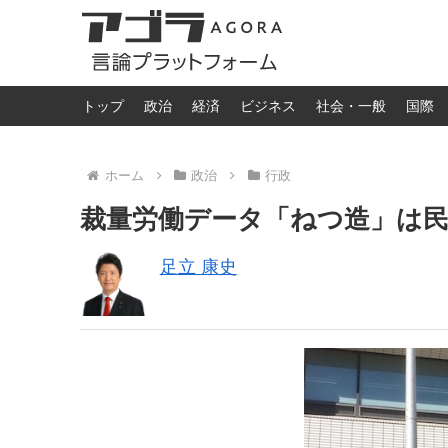
トップ
政治
経済
ビジネス
社会・一般
国際
ホーム
政治
行政
裁量労働データ「ねつ造」は民
足立 康史