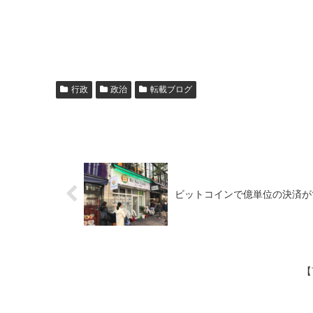
行政
政治
転載ブログ
ビットコインで億単位の決済が
【