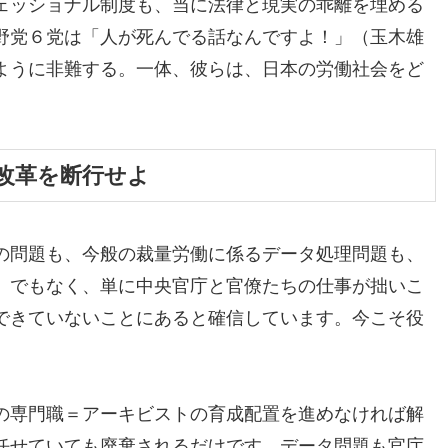
ェッショナル制度も、当に法律と現実の乖離を埋める
野党６党は「人が死んでる話なんですよ！」（玉木雄
ように非難する。一体、彼らは、日本の労働社会をど
改革を断行せよ
の問題も、今般の裁量労働に係るデータ処理問題も、
」でもなく、単に中央官庁と官僚たちの仕事が拙いこ
できていないことにあると確信しています。今こそ役
の専門職＝アーキビストの育成配置を進めなければ解
任せていても廃棄されるだけです。データ問題も官庁