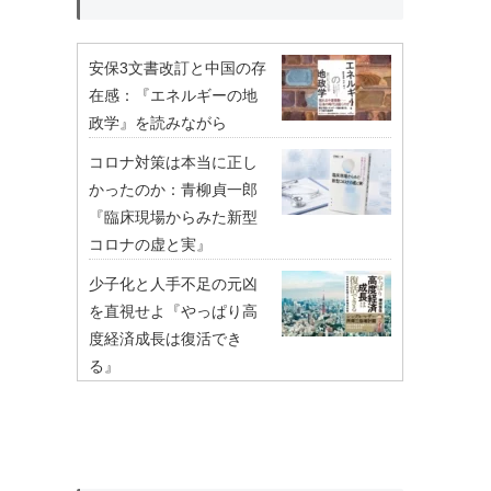
安保3文書改訂と中国の存
在感：『エネルギーの地
政学』を読みながら
コロナ対策は本当に正し
かったのか：青柳貞一郎
『臨床現場からみた新型
コロナの虚と実』
少子化と人手不足の元凶
を直視せよ『やっぱり高
度経済成長は復活でき
る』