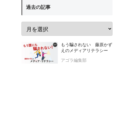
過去の記事
もう騙されない 藤原かず
えのメディアリテラシー
アゴラ編集部