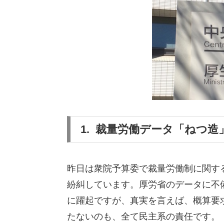
1. 裁量労働データ「ねつ
昨日は衆院予算委で裁量労働制に関す
紛糾しています。厚労省のデータに不
に躍起ですが、真実を言えば、概算要
たないのも、全て民主系の責任です。