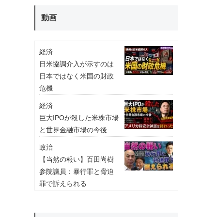
動画
経済
日米協調介入が示すのは
日本ではなく米国の財政
危機
経済
巨大IPOが殺した米株市場
と世界金融市場の今後
政治
【当然の報い】百田尚樹
参院議員：暴行罪と脅迫
罪で訴えられる