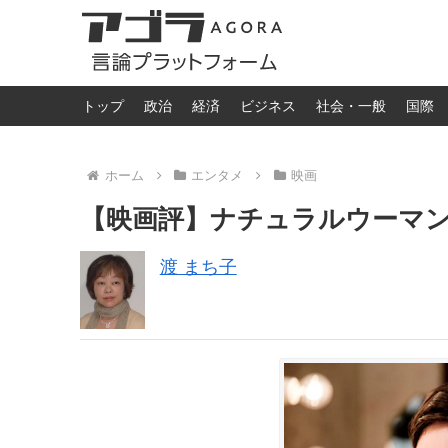
トップ
政治
経済
ビジネス
社会・一般
国際
ホーム
エンタメ
映画
【映画評】ナチュラルウーマ
渡 まち子