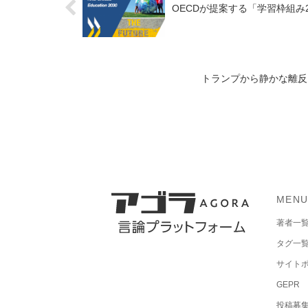
OECDが提案する「学習枠組み
トランプから静かな離反：
MEN
著者一
タグ一
サイト
GEPR
投稿募