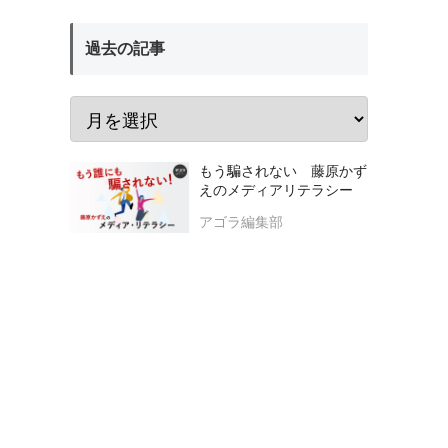
過去の記事
もう騙されない 藤原かず
えのメディアリテラシー
アゴラ編集部