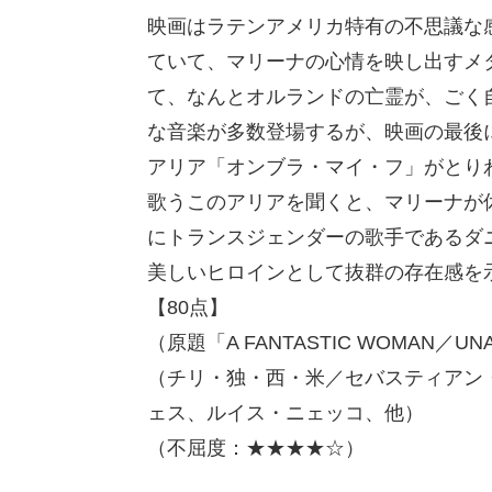
映画はラテンアメリカ特有の不思議な
ていて、マリーナの心情を映し出すメ
て、なんとオルランドの亡霊が、ごく
な音楽が多数登場するが、映画の最後
アリア「オンブラ・マイ・フ」がとり
歌うこのアリアを聞くと、マリーナが
にトランスジェンダーの歌手であるダ
美しいヒロインとして抜群の存在感を
【80点】
（原題「A FANTASTIC WOMAN／UNA
（チリ・独・西・米／セバスティアン
ェス、ルイス・ニェッコ、他）
（不屈度：★★★★☆）