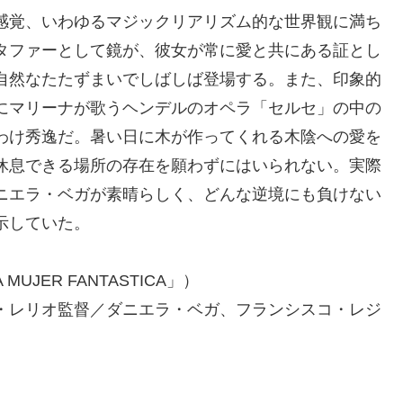
感覚、いわゆるマジックリアリズム的な世界観に満ち
タファーとして鏡が、彼女が常に愛と共にある証とし
自然なたたずまいでしばしば登場する。また、印象的
にマリーナが歌うヘンデルのオペラ「セルセ」の中の
わけ秀逸だ。暑い日に木が作ってくれる木陰への愛を
休息できる場所の存在を願わずにはいられない。実際
ニエラ・ベガが素晴らしく、どんな逆境にも負けない
示していた。
 MUJER FANTASTICA」）
・レリオ監督／ダニエラ・ベガ、フランシスコ・レジ