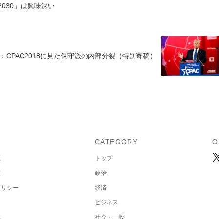
2030」は興味深い
CPAC2018に見た保守派の内部分裂（特別寄稿）
U
CATEGORY
O
覧
トップ
覧
政治
ポリシー
経済
ビジネス
集
社会・一般