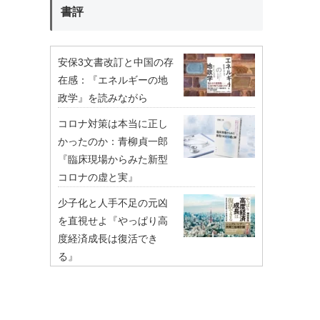
書評
安保3文書改訂と中国の存
在感：『エネルギーの地
政学』を読みながら
コロナ対策は本当に正し
かったのか：青柳貞一郎
『臨床現場からみた新型
コロナの虚と実』
少子化と人手不足の元凶
を直視せよ『やっぱり高
度経済成長は復活でき
る』