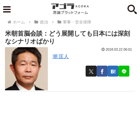
ホーム
政治
軍事・安全保障
米朝首脳会談：どう展開しても日本には深刻
なシナリオばかり
2018.03.22 06:01
潮 匡人