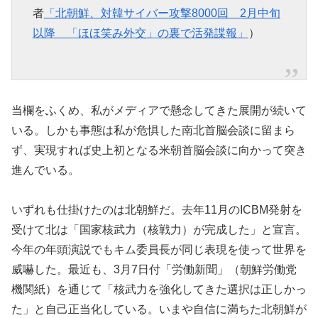
者
「北朝鮮、対韓サイバー攻撃8000回 2月中旬
以降 「ほほ笑み外交」の裏で活発諜報」
）
当欄をふくめ、私がメディアで懸念してきた展開が続いて
いる。しかも事態は私が危惧した南北首脳会談に留まら
ず、実現すれば史上初となる米朝首脳会談に向かって突き
進んでいる。
いずれも仕掛けたのは北朝鮮だ。去年11月のICBM発射を
受けて北は「国家核武力（核戦力）が完成した」と宣言。
今年の年頭演説でもキム委員長が同じ表現を使って世界を
威嚇した。最近も、3月7日付「労働新聞」（朝鮮労働党
機関紙）を通じて「核武力を強化してきた選択は正しかっ
た」と自己正当化している。いまや自信に満ちた北朝鮮が