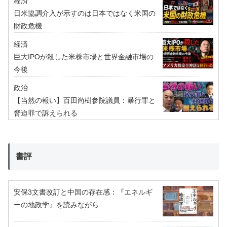
経済
日米協調介入が示すのは日本ではなく米国の
財政危機
経済
巨大IPOが殺した米株市場と世界金融市場の
今後
政治
【当然の報い】百田尚樹参院議員：暴行罪と
脅迫罪で訴えられる
書評
安保3文書改訂と中国の存在感：『エネルギ
ーの地政学』を読みながら