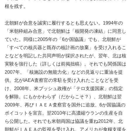
根を残す。
北朝鮮が合意を誠実に履行するとも思えない。1994年の
「米朝枠組み合意」で北朝鮮は「核開発の凍結」に同意し
ていた。同様に2005年の「6か国協議」でも、北朝鮮が
「すべての核兵器と既存の核計画の放棄」を受け入れるこ
となどを明記した共同声明が採択されたが、翌年、北は核
実験を強行した（詳しくは前掲拙稿）。それでも関係国は
2007年、「核施設の無能力化」などの見返りに重油を提
供。北がIAEA査察官の常駐を受け入れたことなどを受
け、2008年、米ブッシュ政権が「テロ支援国家」の指定
を解除。にもかかわらず（だからこそ？）、北朝鮮は翌
2009年、再びＩＡＥＡ査察官を国外に追放、6か国協議の
ボイコットを宣言。翌2010年に高濃縮ウランの生産を自
ら公開した。それでも米朝両国は協議を重ね2012年、北
朝鮮がＩＡＥＡの監視を受け入れ、アメリカが食糧支援を