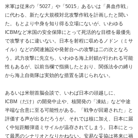
米軍は従来の「5027」や「5015」あるいは「鼻血作戦」
に代わる、新たな大規模対北攻撃作戦を計画したと聞い
た。もとより中身を知り得る立場にないが、いわゆる
ICBMなど米国の安全保障にとって死活的な目標を最優先
で攻撃するに違いない。日本を射程に収めるノドン（ミサ
イル）などの関連施設や発射台への攻撃は二の次となろ
う。武力攻撃に先立ち、いわゆる海上封鎖が行われる可能
性もあるが、以前当欄で指摘したとおり、関係法令の縛り
から海上自衛隊は実効的な措置を講じられない。
あるいは米朝首脳会談で、いわば日本の頭越しに、
ICBM（だけ）の開発中止や、核開発の「凍結」など中途
半端な合意に至る可能性がある。「戦争が回避された」と
評価する声が出るだろうが、それでは核に加え、日本に届
く中短距離弾道ミサイルが温存されてしまう。日本にとっ
て最悪のシナリオとなりかねない。安易な妥協は将来に禍