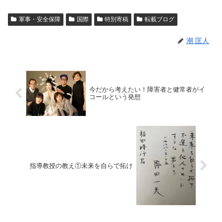
軍事・安全保障
国際
特別寄稿
転載ブログ
潮 匡人
今だから考えたい！障害者と健常者がイ
コールという発想
指導教授の教え①未来を自らで拓け