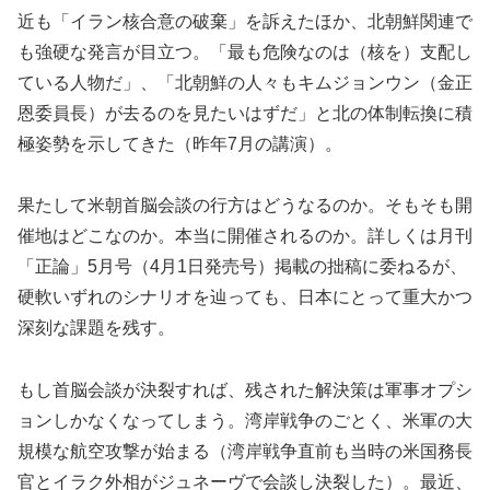
近も「イラン核合意の破棄」を訴えたほか、北朝鮮関連で
も強硬な発言が目立つ。「最も危険なのは（核を）支配し
ている人物だ」、「北朝鮮の人々もキムジョンウン（金正
恩委員長）が去るのを見たいはずだ」と北の体制転換に積
極姿勢を示してきた（昨年7月の講演）。
果たして米朝首脳会談の行方はどうなるのか。そもそも開
催地はどこなのか。本当に開催されるのか。詳しくは月刊
「正論」5月号（4月1日発売号）掲載の拙稿に委ねるが、
硬軟いずれのシナリオを辿っても、日本にとって重大かつ
深刻な課題を残す。
もし首脳会談が決裂すれば、残された解決策は軍事オプシ
ョンしかなくなってしまう。湾岸戦争のごとく、米軍の大
規模な航空攻撃が始まる（湾岸戦争直前も当時の米国務長
官とイラク外相がジュネーヴで会談し決裂した）。最近、