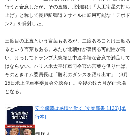
行うと合意したが、その直後、北朝鮮は「人工衛星の打ち
上げ」と称して長距離弾道ミサイルに転用可能な「テポド
ン2」を発射した。
三度目の正直という言葉もあるが、二度あることは三度あ
るという言葉もある。みたび北朝鮮が裏切る可能性が高
い。けっしてトランプ大統領は中途半端な合意で満足して
はならない。ハリス米太平洋軍司令官の言葉を借りれば、
そのときキム委員長は「勝利のダンスを躍り出す」（3月
15日米上院軍事委員会公聴会）。今後の数カ月が正念場
となる。
安全保障は感情で動く (文春新書 1130) [単
行本]
潮 匡人