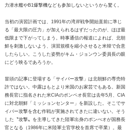
力潜水艦やB1爆撃機なども参加しないというから驚く。
当初の演習計画では、1991年の湾岸戦争開始直前に準じ
る「最大限の圧力」が加えられるはずだったのが、ほぼ最
低限まで下がってしまう。時事通信の報道によれば、北朝
鮮を刺激しないよう、演習規模を縮小させると米韓で合意
したらしい。こうした姿勢がキム・ジョンウン委員長の眼
にどう映るであろうか。
冒頭の記事に登場する「サイバー攻撃」は北朝鮮の専売特
許ではない。中露はもとより米国のお家芸でもある。新国
務長官に指名された米CIAのポンペオ長官は去年5月、CIA
に対北朝鮮「ミッションセンター」を新設した。そこでサ
イバー攻撃を含む作戦が実施されてきたに違いない。そう
した〝攻撃〟を主導してきた陸軍出身のポンぺオが国務長
官となる（1986年に米陸軍士官学校を首席で卒業）。最