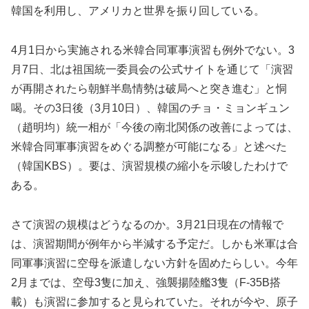
韓国を利用し、アメリカと世界を振り回している。
4月1日から実施される米韓合同軍事演習も例外でない。3
月7日、北は祖国統一委員会の公式サイトを通じて「演習
が再開されたら朝鮮半島情勢は破局へと突き進む」と恫
喝。その3日後（3月10日）、韓国のチョ・ミョンギュン
（趙明均）統一相が「今後の南北関係の改善によっては、
米韓合同軍事演習をめぐる調整が可能になる」と述べた
（韓国KBS）。要は、演習規模の縮小を示唆したわけで
ある。
さて演習の規模はどうなるのか。3月21日現在の情報で
は、演習期間が例年から半減する予定だ。しかも米軍は合
同軍事演習に空母を派遣しない方針を固めたらしい。今年
2月までは、空母3隻に加え、強襲揚陸艦3隻（F-35B搭
載）も演習に参加すると見られていた。それが今や、原子