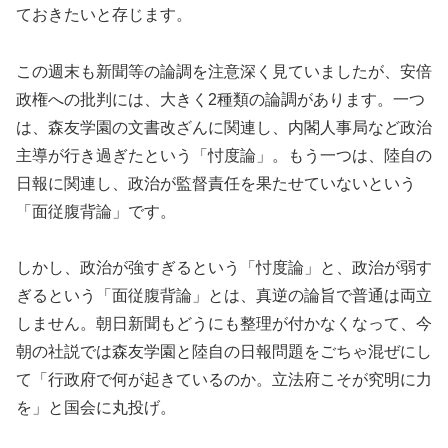
ておきたいと存じます。
この週末も新聞等の論調を注意深く見ていましたが、安倍
政権への批判には、大きく2種類の論調があります。一つ
は、森友学園の文書改ざんに関連し、内閣人事局など政治
主導が行き過ぎたという「忖度論」。もう一つは、陸自の
日報に関連し、政治が監督責任を果たせていないという
「面従腹背論」です。
しかし、政治が強すぎるという「忖度論」と、政治が弱す
ぎるという「面従腹背論」とは、真逆の論旨で普通は両立
しません。朝日新聞もどうにも整理が付かなくなって、今
朝の社説では森友学園と陸自の日報問題をごちゃ混ぜにし
て「行政府で何が起きているのか。立法府こそが究明に力
を」と国会に丸投げ。