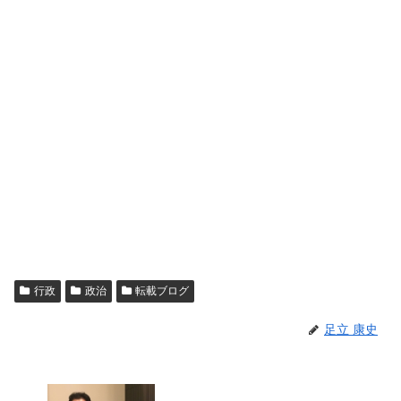
行政
政治
転載ブログ
足立 康史