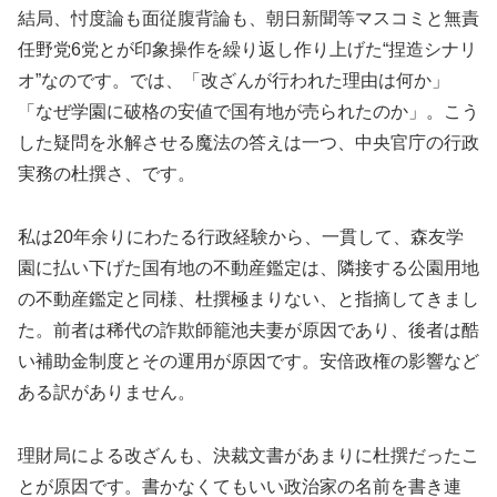
結局、忖度論も面従腹背論も、朝日新聞等マスコミと無責
任野党6党とが印象操作を繰り返し作り上げた“捏造シナリ
オ”なのです。では、「改ざんが行われた理由は何か」
「なぜ学園に破格の安値で国有地が売られたのか」。こう
した疑問を氷解させる魔法の答えは一つ、中央官庁の行政
実務の杜撰さ、です。
私は20年余りにわたる行政経験から、一貫して、森友学
園に払い下げた国有地の不動産鑑定は、隣接する公園用地
の不動産鑑定と同様、杜撰極まりない、と指摘してきまし
た。前者は稀代の詐欺師籠池夫妻が原因であり、後者は酷
い補助金制度とその運用が原因です。安倍政権の影響など
ある訳がありません。
理財局による改ざんも、決裁文書があまりに杜撰だったこ
とが原因です。書かなくてもいい政治家の名前を書き連