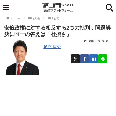
ホーム
政治
行政
安倍政権に対する相反する2つの批判：問題解
決に唯一の答えは「杜撰さ」
2018.04.09 06:00
足立 康史