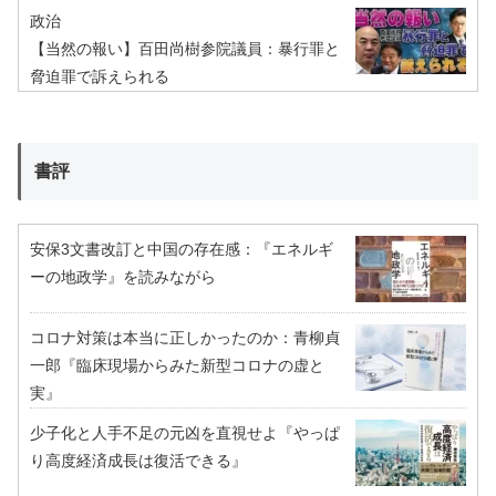
政治
【当然の報い】百田尚樹参院議員：暴行罪と
脅迫罪で訴えられる
書評
安保3文書改訂と中国の存在感：『エネルギ
ーの地政学』を読みながら
コロナ対策は本当に正しかったのか：青柳貞
一郎『臨床現場からみた新型コロナの虚と
実』
少子化と人手不足の元凶を直視せよ『やっぱ
り高度経済成長は復活できる』