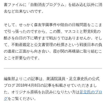
書ファイルに「自動消去プログラム」を組み込む以外に消
去など出来ないのです。
そして、せっかく森友学園事件や陸自の日報問題をここま
で引っ張ったのですから、この際、マスコミと野党6党の
酷さを白日の下に晒すまで戦おうではありませんか。そし
て、不動産鑑定と公文書管理の杜撰さという戦後日本の負
の遺産に正面から向き合い、霞が関の再構築に取り組むこ
とこそ肝要なのです。
編集部より:この記事は、衆議院議員・足立康史氏の公式
ブログ 2018年4月8日の記事を転載させていただきまし
た。オリジナル原稿をお読みになりたい方は
足立氏のブロ
グ
をご覧ください。