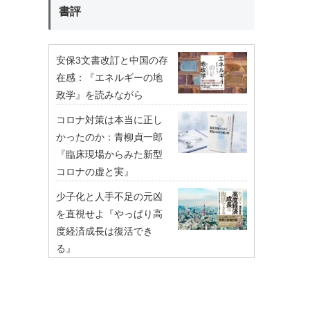
書評
安保3文書改訂と中国の存
在感：『エネルギーの地
政学』を読みながら
コロナ対策は本当に正し
かったのか：青柳貞一郎
『臨床現場からみた新型
コロナの虚と実』
少子化と人手不足の元凶
を直視せよ『やっぱり高
度経済成長は復活でき
る』