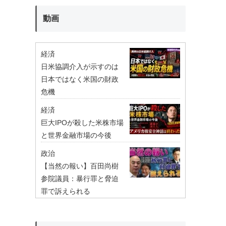
動画
経済
日米協調介入が示すのは
日本ではなく米国の財政
危機
経済
巨大IPOが殺した米株市場
と世界金融市場の今後
政治
【当然の報い】百田尚樹
参院議員：暴行罪と脅迫
罪で訴えられる