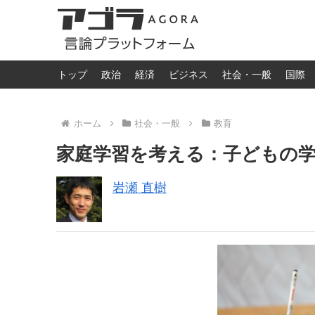
トップ
政治
経済
ビジネス
社会・一般
国際
ホーム
社会・一般
教育
家庭学習を考える：子どもの
岩瀬 直樹