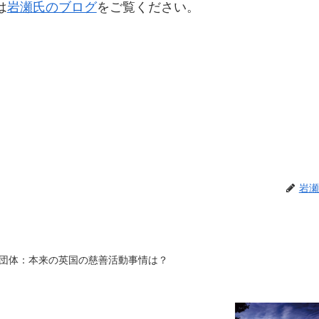
は
岩瀬氏のブログ
をご覧ください。
岩瀬
団体：本来の英国の慈善活動事情は？