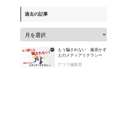
過去の記事
もう騙されない 藤原かず
えのメディアリテラシー
アゴラ編集部