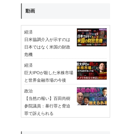
動画
経済
日米協調介入が示すのは
日本ではなく米国の財政
危機
経済
巨大IPOが殺した米株市場
と世界金融市場の今後
政治
【当然の報い】百田尚樹
参院議員：暴行罪と脅迫
罪で訴えられる