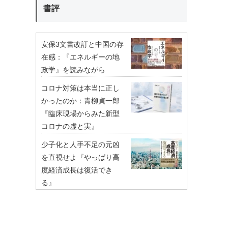
書評
安保3文書改訂と中国の存
在感：『エネルギーの地
政学』を読みながら
コロナ対策は本当に正し
かったのか：青柳貞一郎
『臨床現場からみた新型
コロナの虚と実』
少子化と人手不足の元凶
を直視せよ『やっぱり高
度経済成長は復活でき
る』