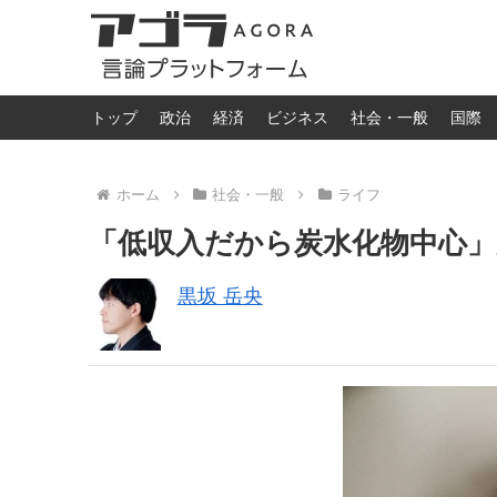
トップ
政治
経済
ビジネス
社会・一般
国際
ホーム
社会・一般
ライフ
「低収入だから炭水化物中心
黒坂 岳央