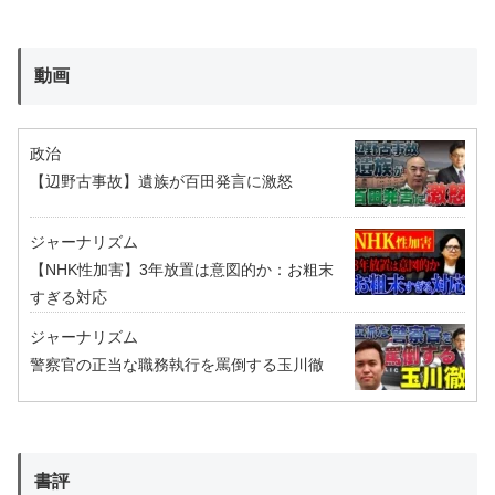
動画
政治
【辺野古事故】遺族が百田発言に激怒
ジャーナリズム
【NHK性加害】3年放置は意図的か：お粗末
すぎる対応
ジャーナリズム
警察官の正当な職務執行を罵倒する玉川徹
書評