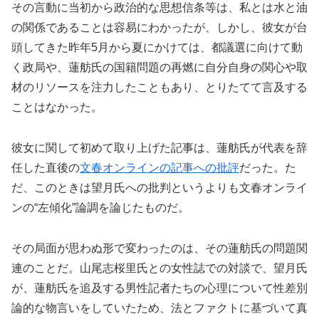
その言動に当初から政治的な思想信条等は、私とは水と油
の関係であることは容易にわかったが、しかし、彼女が台
頭してきた昨年5月から夏にかけては、都議選に向けて動
く政局や、蓮舫氏の国籍問題の再燃に自分自身の関心や取
材のリソースを注力したこともあり、とりたてて言及する
ことはなかった。
彼女に関して初めて取り上げた記事は、蓮舫氏が代表を辞
任した直後の
文春オンラインの記事への批評
だった。た
だ、このときは望月氏への批判というよりも文春オンライ
ンの“左傾化”論調を論じたものだ。
その局面が思わぬ形で変わったのは、その蓮舫氏の問題関
連のことだ。山尾志桜里氏との女性誌での対談で、望月氏
が、蓮舫氏を追及する男性記者たちの心理について性差別
論的な物言いをしていたため、法とファクトに基づいて真