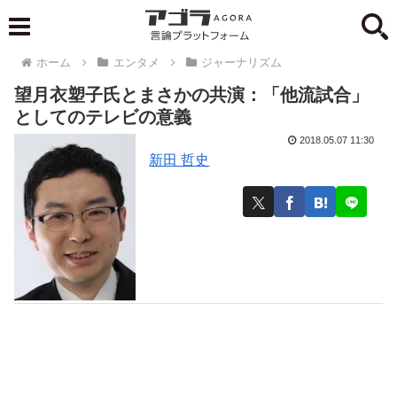
ホーム
エンタメ
ジャーナリズム
望月衣塑子氏とまさかの共演：「他流試合」
としてのテレビの意義
2018.05.07 11:30
新田 哲史