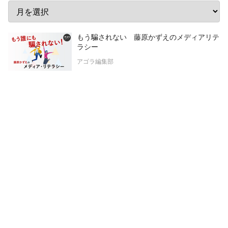
もう騙されない 藤原かずえのメディアリテ
ラシー
アゴラ編集部