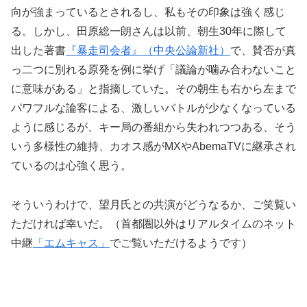
向が強まっているとされるし、私もその印象は強く感じ
る。しかし、田原総一朗さんは以前、朝生30年に際して
出した著書
『暴走司会者』（中央公論新社）
で、賛否が真
っ二つに別れる原発を例に挙げ「議論が噛み合わないこと
に意味がある」と指摘していた。その朝生も右から左まで
パワフルな論客による、激しいバトルが少なくなっている
ように感じるが、キー局の番組から失われつつある、そう
いう多様性の維持、カオス感がMXやAbemaTVに継承され
ているのは心強く思う。
そういうわけで、望月氏との共演がどうなるか、ご笑覧い
ただければ幸いだ。（首都圏以外はリアルタイムのネット
中継
「エムキャス」
でご覧いただけるようです）