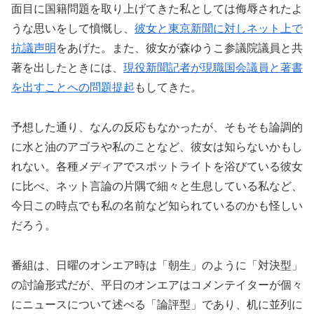
面目に国籍問題を取り上げてきた私としては侮辱されたよ
うな思いをして憤慨し、
彼女と東京新聞に対しネット上で
抗議声明
をあげた。また、彼女が森ゆうこ参議院議員と共
著を出したときには、
現役新聞記者が現職国会議員と著書
を出すことへの問題提起
もしてきた。
予想した通り、なんの反応もなかったが、そもそも論調的
に水と油のアゴラや私のことなど、彼女は知らないかもし
れない。各種メディアでスポットライトを浴びている彼女
に比べ、ネット言論の片隅で細々と生息している私など、
今日この時点でも私の名前など知られているのかも怪しい
だろう。
番組は、日曜のオンエア時は「朝生」のように「対決型」
の討論形式だが、平日のオンエアはコメンテイターが個々
にニュースについて述べる「論評型」であり、机に並列に