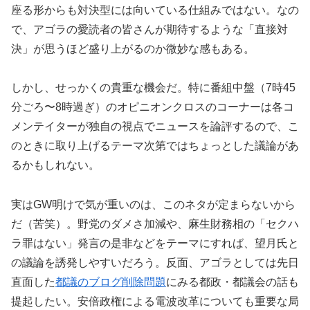
座る形からも対決型には向いている仕組みではない。なの
で、アゴラの愛読者の皆さんが期待するような「直接対
決」が思うほど盛り上がるのか微妙な感もある。
しかし、せっかくの貴重な機会だ。特に番組中盤（7時45
分ごろ〜8時過ぎ）のオピニオンクロスのコーナーは各コ
メンテイターが独自の視点でニュースを論評するので、こ
のときに取り上げるテーマ次第ではちょっとした議論があ
るかもしれない。
実はGW明けで気が重いのは、このネタが定まらないから
だ（苦笑）。野党のダメさ加減や、麻生財務相の「セクハ
ラ罪はない」発言の是非などをテーマにすれば、望月氏と
の議論を誘発しやすいだろう。反面、アゴラとしては先日
直面した
都議のブログ削除問題
にみる都政・都議会の話も
提起したい。安倍政権による電波改革についても重要な局