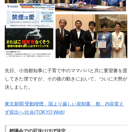
先日、小池都知事に子育て中のママパパと共に要望書を渡
してきた僕ですが、その後の動きにおいて、ついに大勢が
決しました。
東京新聞
:
受動喫煙、国より厳しい規制案 都、内容変え
ず提出へ
:
社会
(TOKYO Web)
都議会での可決はほぼ決定