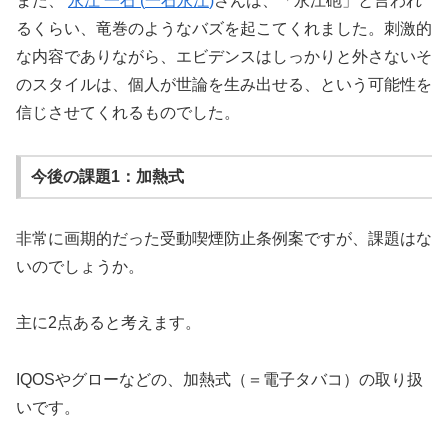
また、
永江
一石
(
一石永江
)
さんは、「永江砲」と言われ
るくらい、竜巻のようなバズを起こてくれました。刺激的
な内容でありながら、エビデンスはしっかりと外さないそ
のスタイルは、個人が世論を生み出せる、という可能性を
信じさせてくれるものでした。
今後の課題1：加熱式
非常に画期的だった受動喫煙防止条例案ですが、課題はな
いのでしょうか。
主に2点あると考えます。
IQOS
やグローなどの、加熱式（＝電子タバコ）の取り扱
いです。