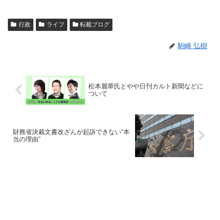
行政
ライフ
転載ブログ
駒崎 弘樹
松本麗華氏とやや日刊カルト新聞などに
ついて
財務省決裁文書改ざんが起訴できない“本
当の理由”