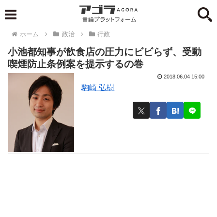
ホーム
政治
行政
小池都知事が飲食店の圧力にビビらず、受動
喫煙防止条例案を提示するの巻
2018.06.04 15:00
駒崎 弘樹