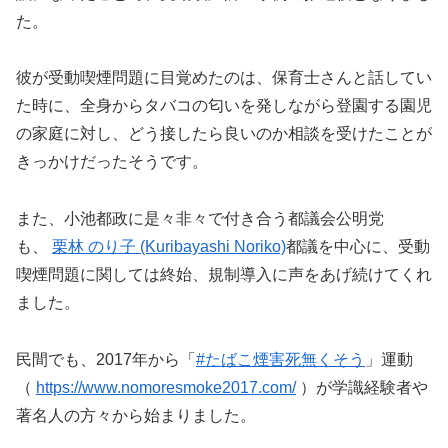
た。
彼が受動喫煙問題に目覚めたのは、保育士さんと話してい
た時に、全身からタバコの匂いを発しながら登園する園児
の家庭に対し、どう接したら良いのか相談を受けたことが
きっかけだったそうです。
また、小池都政に是々非々で付き合う都議会公明党
も、
栗林
のり子
(Kuribayashi Noriko)
都議を中心に、受動
喫煙問題に関しては終始、規制導入に声をあげ続けてくれ
ました。
民間でも、
2017
年から「
#
たばこ煙害死無くそう
」運動
（
https://www.nomoresmoke2017.com/
）が学識経験者や
著名人の方々から始まりました。