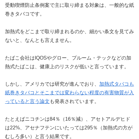
受動喫煙防止条例案で主に取り締まる対象は、一般的な紙
巻きタバコです。
加熱式をどこまで取り締まれるのか、細かい条文を見てみ
ないと、なんとも言えません。
たばこ会社は
IQOS
やグロー、プルーム・テックなどの加
熱式たばこは、健康上のリスクが低いと言っています。
しかし、アメリカでは研究が進んでおり、
加熱式タバコも
紙巻きタバコとそこまでは変わらない程度の有害物質が入
っていると言う論文
も発表されています。
たとえばニコチンは
84
％（
16
％減）、アセトアルデヒド
は
22%
、アセナフテンにいたっては
295
％（加熱式の方が
むしろ多い）と言う結果です。