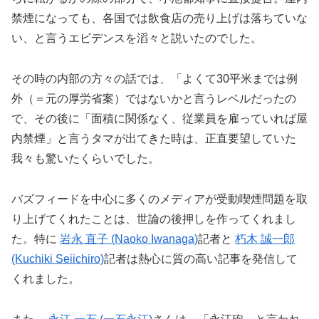
禁煙になっても、各国では飲食店の売り上げは落ちていな
い、と言うエビデンスを滔々と説いたのでした。
その時の内部の方々の話では、「よくて30平米までは例
外（＝元の厚労省案）ではないかと言うレベルだったの
で、その後に「面積に関係なく、従業員を雇っていれば屋
内禁煙」と言うタマが出てきた時は、正直要望していた
我々も驚いたくらいでした。
バズフィードを中心に多くのメディアが受動喫煙問題を取
り上げてくれたことは、世論の後押しを作ってくれまし
た。特に
岩永
直子
(Naoko Iwanaga)
記者と
朽木
誠一郎
(Kuchiki Seiichiro)
記者は熱心に質の高い記事を発信して
くれました。