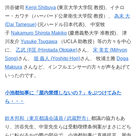
渋谷健司
Kenji Shibuya
(
東京大学大学院
教授
)
、イチロ
ー・カワチ（ハーバード公衆衛生大学院
教授）、
為末
大
(Dai Tamesue)
(
元ハードル日本代表
)
、
中室牧
子
Nakamuro Shirota Makiko
(
慶應義塾大学
准教授
)
、
津
川友介
Yusuke Tsugawa
（
UCLA
助教授）等の方々を中心
に、
乙武
洋匡
(Hirotada Ototake)
さん、
宋
美玄
(Mihyon
Song)
さん、
堀
義人
(Yoshito Hori)
さん、
牧浦土雅
Doga
Makiura
さんなど、インフルエンサーの方々が声をあげて
いったのです。
小池都知事に「屋内禁煙しないの？」をぶつけてみた
ら・・・
鈴木邦和（東京都議会議員
/
武蔵野市）
都議の協力もあ
り、渋谷先生、中室先生らは受動喫煙条例案がまさにどち
らに転がるかの際の部分で、小池都知事に直接提言。屋内