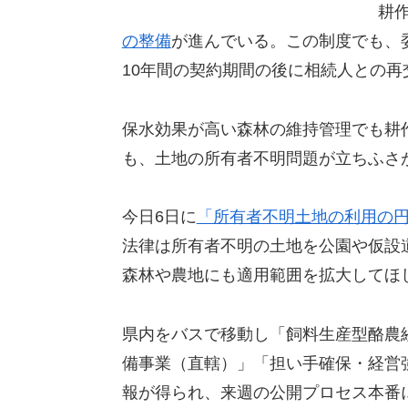
耕
の整備
が進んでいる。この制度でも、
10年間の契約期間の後に相続人との再
保水効果が高い森林の維持管理でも耕
も、土地の所有者不明問題が立ちふさ
今日6日に
「所有者不明土地の利用の
法律は所有者不明の土地を公園や仮設
森林や農地にも適用範囲を拡大してほ
県内をバスで移動し「飼料生産型酪農
備事業（直轄）」「担い手確保・経営
報が得られ、来週の公開プロセス本番