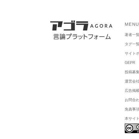
MEN
著者一
タグ一
サイト
GEPR
投稿募
運営会
広告掲
お問合
免責事
本サイ