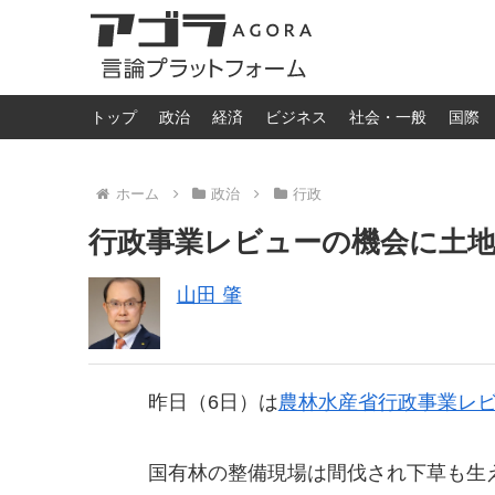
トップ
政治
経済
ビジネス
社会・一般
国際
ホーム
政治
行政
行政事業レビューの機会に土
山田 肇
昨日（6日）は
農林水産省行政事業レ
国有林の整備現場は間伐され下草も生