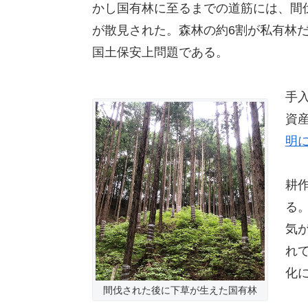
かし国有林に至るまでの道筋には、間
が散見された。森林の約6割が私有林
国土保安上問題である。
手
資
明
耕
る
気
れ
化
間伐された後に下草が生えた国有林