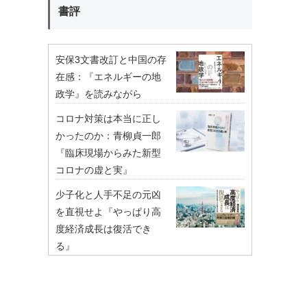
書評
安保3文書改訂と中国の存
在感：『エネルギーの地
政学』を読みながら
コロナ対策は本当に正し
かったのか：青柳貞一郎
『臨床現場からみた新型
コロナの虚と実』
少子化と人手不足の元凶
を直視せよ『やっぱり高
度経済成長は復活でき
る』