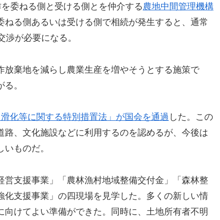
作を委ねる側と受ける側とを仲介する
農地中間管理機構
委ねる側あるいは受ける側で相続が発生すると、通常
交渉が必要になる。
作放棄地を減らし農業生産を増やそうとする施策で
がる。
円滑化等に関する特別措置法」が国会を通過
した。この
道路、文化施設などに利用するのを認めるが、今後は
しいものだ。
経営支援事業」「農林漁村地域整備交付金」「森林整
強化支援事業」の四現場を見学した。多くの新しい情
に向けてよい準備ができた。同時に、土地所有者不明