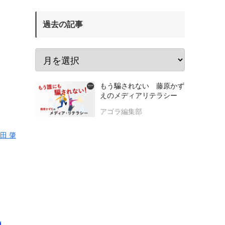
過去の記事
もう騙されない 藤原かず
えのメディアリテラシー
アゴラ編集部
田 肇