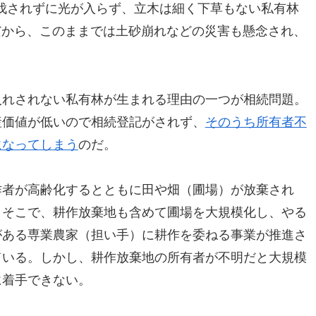
伐されずに光が入らず、立木は細く下草もない私有林
だから、このままでは土砂崩れなどの災害も懸念され、
入れされない私有林が生まれる理由の一つが相続問題。
産価値が低いので相続登記がされず、
そのうち所有者不
になってしまう
のだ。
作者が高齢化するとともに田や畑（圃場）が放棄され
。そこで、耕作放棄地も含めて圃場を大規模化し、やる
がある専業農家（担い手）に耕作を委ねる事業が推進さ
ている。しかし、耕作放棄地の所有者が不明だと大規模
に着手できない。