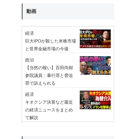
動画
経済
巨大IPOが殺した米株市場
と世界金融市場の今後
政治
【当然の報い】百田尚樹
参院議員：暴行罪と脅迫
罪で訴えられる
経済
キオクシア決算など最近
の経済ニュースをまとめ
て解説