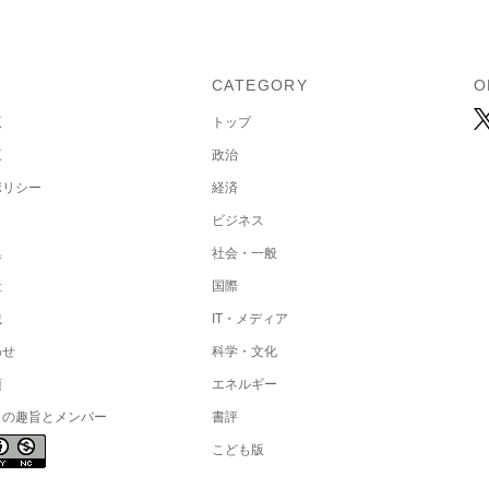
U
CATEGORY
O
覧
トップ
覧
政治
ポリシー
経済
ビジネス
集
社会・一般
社
国際
載
IT・メディア
わせ
科学・文化
項
エネルギー
トの趣旨とメンバー
書評
こども版