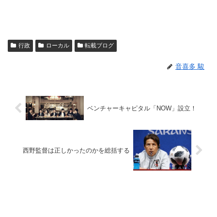
行政
ローカル
転載ブログ
音喜多 駿
ベンチャーキャピタル「NOW」設立！
西野監督は正しかったのかを総括する