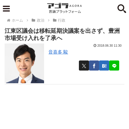
ホーム
政治
行政
江東区議会は移転延期決議案を出さず、豊洲
市場受け入れを了承へ
2018.06.30 11:30
音喜多 駿