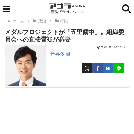
ホーム
政治
行政
メダルプロジェクトが「五里霧中」。組織委
員会への直接質疑が必要
2018.07.14 11:30
音喜多 駿