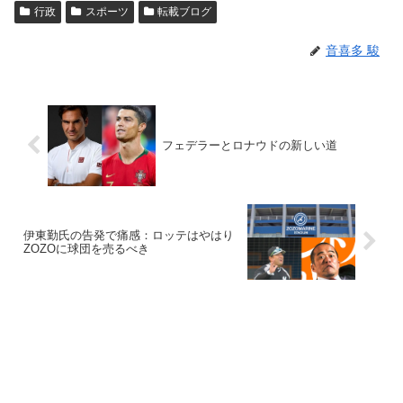
行政
スポーツ
転載ブログ
音喜多 駿
フェデラーとロナウドの新しい道
伊東勤氏の告発で痛感：ロッテはやはり
ZOZOに球団を売るべき