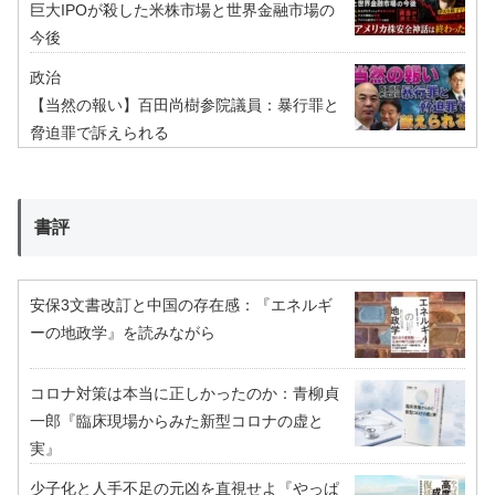
巨大IPOが殺した米株市場と世界金融市場の
今後
政治
【当然の報い】百田尚樹参院議員：暴行罪と
脅迫罪で訴えられる
書評
安保3文書改訂と中国の存在感：『エネルギ
ーの地政学』を読みながら
コロナ対策は本当に正しかったのか：青柳貞
一郎『臨床現場からみた新型コロナの虚と
実』
少子化と人手不足の元凶を直視せよ『やっぱ