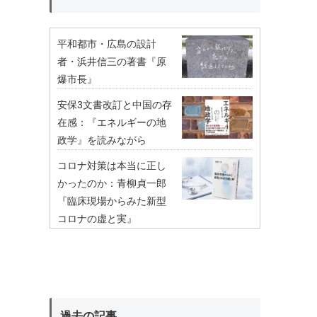
平和都市・広島の設計
者・浜井信三の著書『原
爆市長』
安保3文書改訂と中国の存
在感：『エネルギーの地
政学』を読みながら
コロナ対策は本当に正し
かったのか：青柳貞一郎
『臨床現場からみた新型
コロナの虚と実』
過去の記事