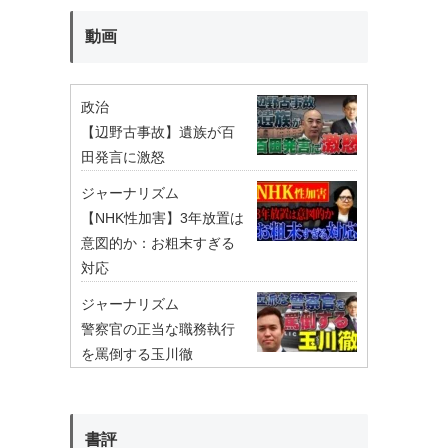
動画
政治
【辺野古事故】遺族が百
田発言に激怒
ジャーナリズム
【NHK性加害】3年放置は
意図的か：お粗末すぎる
対応
ジャーナリズム
警察官の正当な職務執行
を罵倒する玉川徹
書評