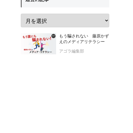
もう騙されない 藤原かず
えのメディアリテラシー
アゴラ編集部