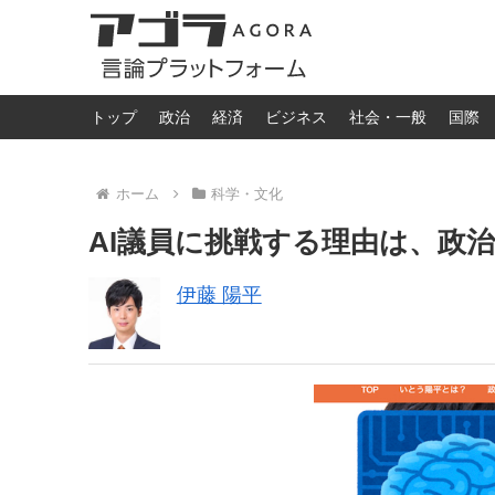
トップ
政治
経済
ビジネス
社会・一般
国際
ホーム
科学・文化
AI議員に挑戦する理由は、政
伊藤 陽平