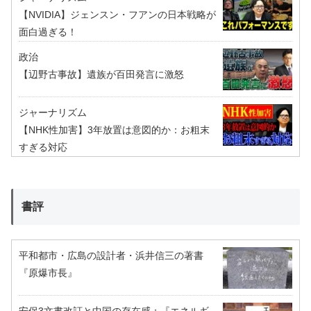
【NVIDIA】ジェンスン・フアンの日本戦略が
面白過ぎる！
政治
【辺野古事故】遺族が百田発言に激怒
ジャーナリズム
【NHK性加害】3年放置は意図的か：お粗末
すぎる対応
書評
平和都市・広島の設計者・浜井信三の著書
『原爆市長』