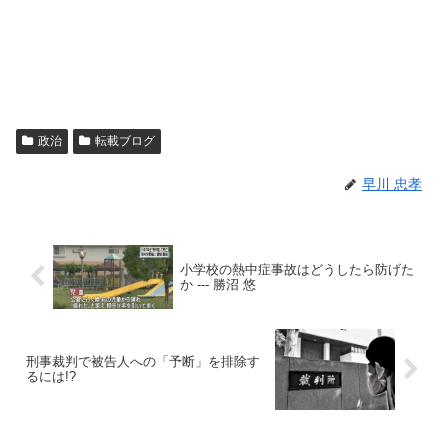
政治
転載ブログ
早川 忠孝
小学校の熱中症事故はどうしたら防げた
か --- 勝沼 悠
刑事裁判で被告人への「予断」を排除す
るには!?