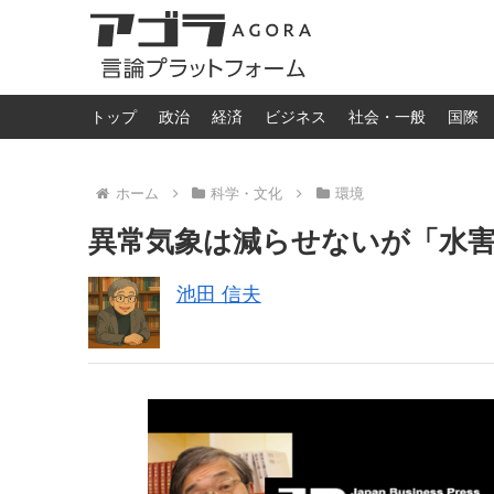
トップ
政治
経済
ビジネス
社会・一般
国際
ホーム
科学・文化
環境
異常気象は減らせないが「水
池田 信夫