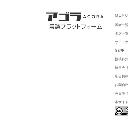
MEN
著者一
タグ一
サイト
GEPR
投稿募
運営会
広告掲
お問合
免責事
本サイ