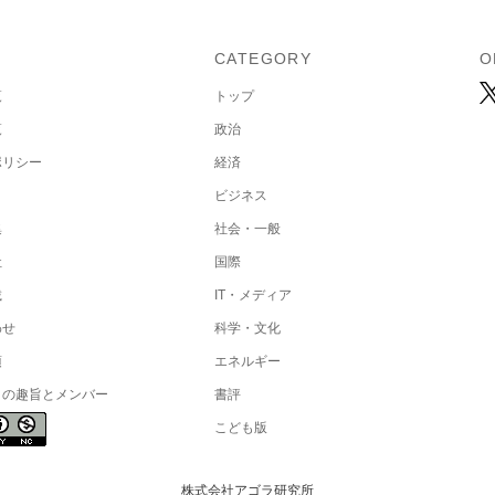
U
CATEGORY
O
覧
トップ
覧
政治
ポリシー
経済
ビジネス
集
社会・一般
社
国際
載
IT・メディア
わせ
科学・文化
項
エネルギー
トの趣旨とメンバー
書評
こども版
株式会社アゴラ研究所