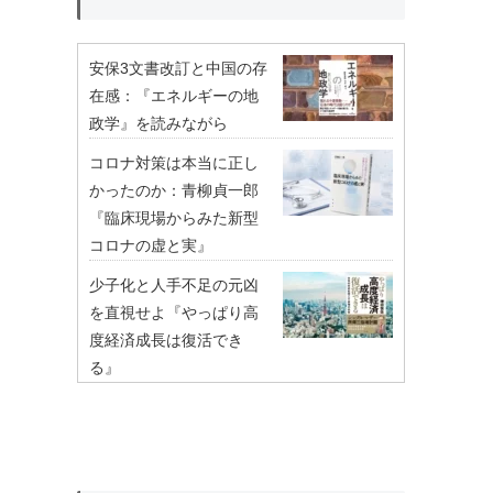
安保3文書改訂と中国の存
在感：『エネルギーの地
政学』を読みながら
コロナ対策は本当に正し
かったのか：青柳貞一郎
『臨床現場からみた新型
コロナの虚と実』
少子化と人手不足の元凶
を直視せよ『やっぱり高
度経済成長は復活でき
る』