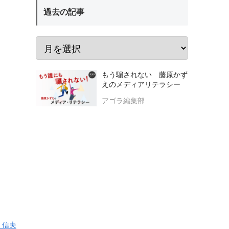
過去の記事
もう騙されない 藤原かず
えのメディアリテラシー
アゴラ編集部
 信夫