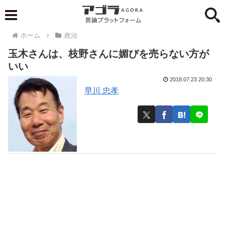
ホーム
政治
玉木さんは、枝野さんに媚びを売らない方が
いい
2018.07.23 20:30
早川 忠孝