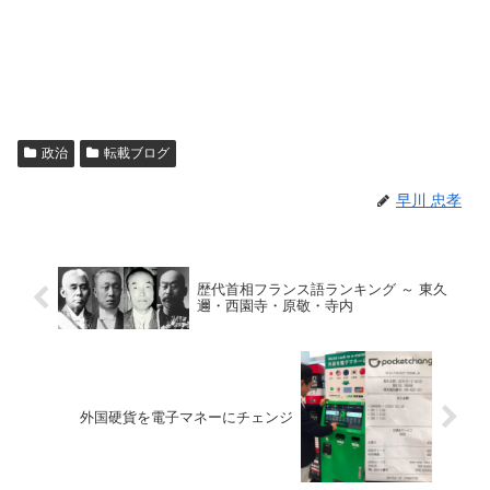
政治
転載ブログ
早川 忠孝
歴代首相フランス語ランキング ～ 東久
邇・西園寺・原敬・寺内
外国硬貨を電子マネーにチェンジ