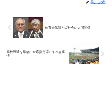
早川 忠孝
体育会気質と縦社会の人間関係
高校野球を早急に全席指定席にすべき事
情