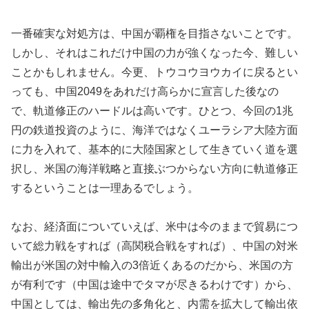
一番確実な対処方は、中国が覇権を目指さないことです。
しかし、それはこれだけ中国の力が強くなった今、難しい
ことかもしれません。今更、トウコウヨウカイに戻るとい
っても、中国2049をあれだけ高らかに宣言した後なの
で、軌道修正のハードルは高いです。ひとつ、今回の1兆
円の鉄道投資のように、海洋ではなくユーラシア大陸方面
に力を入れて、基本的に大陸国家として生きていく道を選
択し、米国の海洋戦略と直接ぶつからない方向に軌道修正
するということは一理あるでしょう。
なお、経済面についていえば、米中は今のままで貿易につ
いて総力戦をすれば（高関税合戦をすれば）、中国の対米
輸出が米国の対中輸入の3倍近くあるのだから、米国の方
が有利です（中国は途中でタマが尽きるわけです）から、
中国としては、輸出先の多角化と、内需を拡大して輸出依