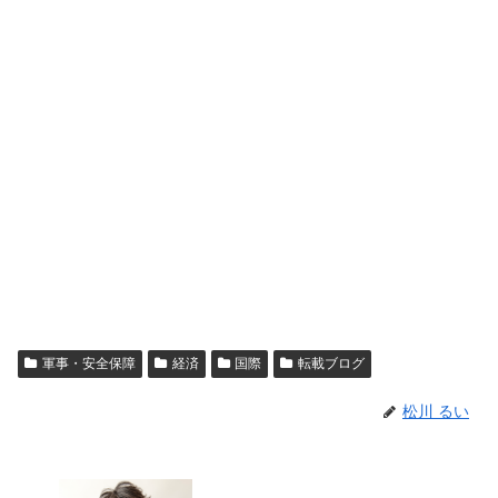
軍事・安全保障
経済
国際
転載ブログ
松川 るい