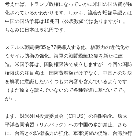
考えれば、トランプ政権になっていかに米国の国防費が強
化されているかわかります。しかも、議会が増額承認とは
中国の国防予算は18兆円（公表数値ではありますが）。
ちなみに日本は５兆円です。
ステルス戦闘機f35を77機導入する他、核戦力の近代化や
ミサイル防衛の強化。海軍の戦闘艦艇13隻を新たに建
造。米国予算は、国防権限法で成立しますが、今回の国防
権限法の注目点は、国防費増額だけでなく、中国との対決
を鮮明に意識したいくつもの内容を含んでいるようです
（まだ原文を読んでいないので各種報道に基づいてです
が）。
まず、対米外国投資委員会（CFIUS）の権限強化、環太
平洋合同演習（リムパック）への中国の参加禁止。さら
に、台湾との防衛協力の強化、軍事演習の促進、台湾旅行