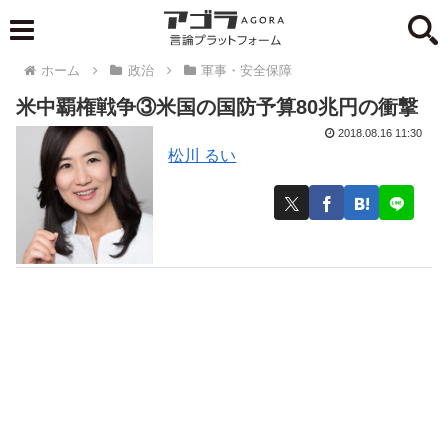
ホーム
政治
軍事・安全保障
米中覇権戦争③米国の国防予算80兆円の衝撃
2018.08.16 11:30
松川 るい