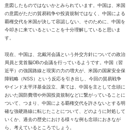
意図したものではないかとみられています。中国は、米国
の意図がただの貿易戦争や投資規制ではなく、中国による
覇権交代を米国が決して容認しない、そのために、中国を
今叩きに来ているといことを十分理解していると思いま
す。
現在、中国は、北戴河会議という外交方針についての政治
局員と党首脳OBの会議を行っているようです。中国（習
近平）の強国路線と現実の力の増大が、米国の国家安全保
障戦略（NSS）という反応を引き出し、今回の貿易戦争
やインド太平洋基金設立、果ては、中国を主として念頭に
おいた国防費増や外国投資規制などに繋がっていることに
ついて、つまり、中国による覇権交代を許さないとする明
確な強硬路線に転じたことについて、どのように対処して
いくか、過去の歴史における様々な例も念頭におきなが
ら、考えているところでしょう。