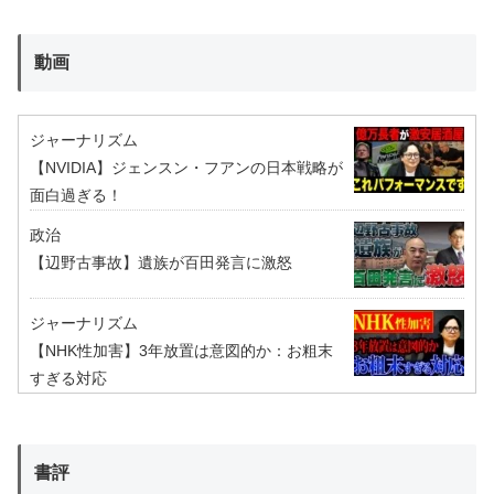
動画
ジャーナリズム
【NVIDIA】ジェンスン・フアンの日本戦略が
面白過ぎる！
政治
【辺野古事故】遺族が百田発言に激怒
ジャーナリズム
【NHK性加害】3年放置は意図的か：お粗末
すぎる対応
書評