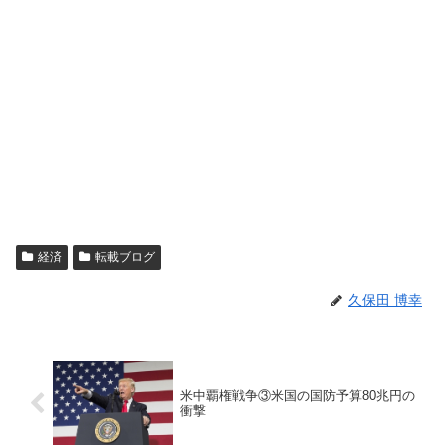
経済
転載ブログ
久保田 博幸
米中覇権戦争③米国の国防予算80兆円の
衝撃