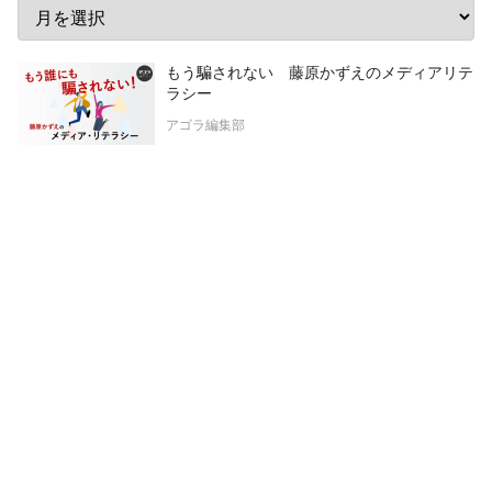
もう騙されない 藤原かずえのメディアリテ
ラシー
アゴラ編集部